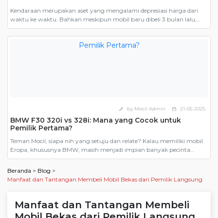
Kendaraan merupakan aset yang mengalami depresiasi harga dari
waktu ke waktu. Bahkan meskipun mobil baru dibeli 3 bulan lalu,
ketika dijual harganya tetap harus mengikuti harga jual mobil bekas.
Inilah salah satu yang menjadi alasan mengapa banyak orang
mengatakan bahwa membeli mobil bekas lebih murah. Namun,
pernahkah Anda memperhitungkan seberapa untungnya membeli
mobil bekas dibandingkan […]
by Mocil Admin
21-05-2025
edit
calendar_today
BMW F30 320i vs 328i: Mana yang Cocok untuk
Pemilik Pertama?
Teman Mocil, siapa nih yang setuju dan relate? Kalau memiliki mobil
Eropa, khususnya BMW, masih menjadi impian banyak pecinta
otomotif. Dari sekian banyak model, BMW F30, generasi keenam dari
Seri 3 yang diproduksi antara 2012 hingga 2019, menjadi pilihan
Beranda
>
Blog
>
paling masuk akal. Terutama karena harganya yang kini kian
Manfaat dan Tantangan Membeli Mobil Bekas dari Pemilik Langsung
bersahabat di pasar mobil bekas. Tapi ketika […]
Manfaat dan Tantangan Membeli
Mobil Bekas dari Pemilik Langsung