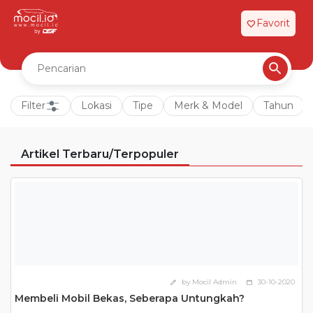
Favorit
favorite
Filter
Lokasi
Tipe
Merk & Model
Tahun
Artikel Terbaru/Terpopuler
by Mocil Admin
30-10-2020
edit
calendar_today
Membeli Mobil Bekas, Seberapa Untungkah?