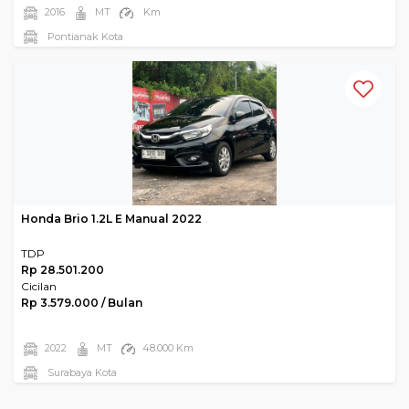
2016
MT
Km
Pontianak Kota
Honda Brio 1.2L E Manual 2022
TDP
Rp 28.501.200
Cicilan
Rp 3.579.000 / Bulan
2022
MT
48.000 Km
Surabaya Kota