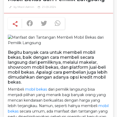
by Mocil Admin
21-03-2024
edit
calendar_today
share
Begitu banyak cara untuk membeli mobil
bekas, baik dengan cara membeli secara
langsung dari pemiliknya, melalui makelar,
showroom mobil bekas, dan platform jual-beli
mobil bekas. Apalagi cara pembelian juga lebih
dimudahkan dengan adanya opsi kredit mobil
bekas.
Membeli
mobil bekas
dari pemilik langsung bisa
menjadi pilihan yang menarik bagi banyak orang yang
mencari kendaraan berkualitas dengan harga yang
lebih terjangkau. Namun, seperti halnya membeli
mobil
bekas
secara umum, ada manfaat dan tantangan yang
perlu dipertimbangkan sebelum membuat keputusan