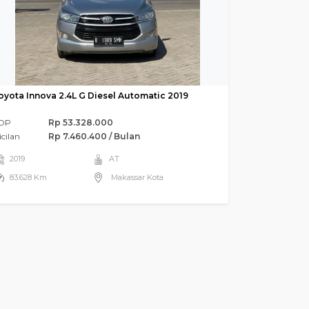
oyota Innova 2.4L G Diesel Automatic 2019
DP
Rp 53.328.000
icilan
Rp 7.460.400 / Bulan
2019
AT
83.628 Km
Makassar Kota