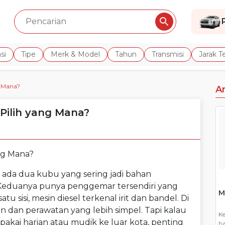
si
Tipe
Merk & Model
Tahun
Transmisi
Jarak 
g Mana?
A
 Pilih yang Mana?
, ada dua kubu yang sering jadi bahan
. Keduanya punya penggemar tersendiri yang
M
tu sisi, mesin diesel terkenal irit dan bandel. Di
an dan perawatan yang lebih simpel. Tapi kalau
Ke
akai harian atau mudik ke luar kota, penting
ha