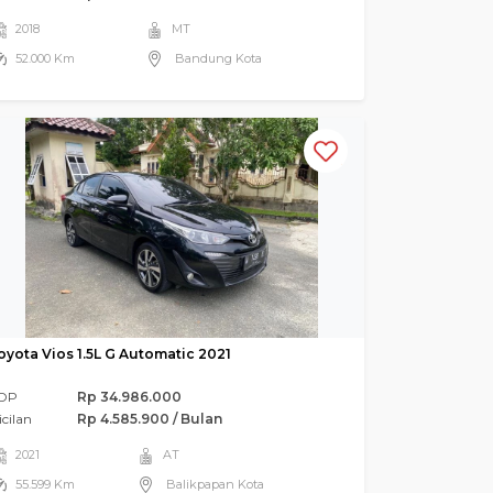
2018
MT
52.000 Km
Bandung Kota
oyota Vios 1.5L G Automatic 2021
DP
Rp 34.986.000
icilan
Rp 4.585.900 / Bulan
2021
AT
55.599 Km
Balikpapan Kota