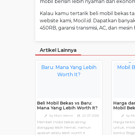
mobil bensin lebih nyaman dan ekonomis d
Kalau kamu tertarik beli mobil bekas t
website kami, Mocil.id. Dapatkan banya
450RB, garansi transmisi, AC, dan mesin
Artikel Lainnya
Beli Mobil Bekas vs Baru:
Harga dan
Mana Yang Lebih Worth It?
Mobil Bek
2026
by Mocil Admin
22-07-2026
by Mo
edit
calendar_today
edit
Membeli mobil bekas sering
Harga terki
dianggap lebih hemat, namun
untuk, mode
apakah selalu lebih worth it
kontur Bogor