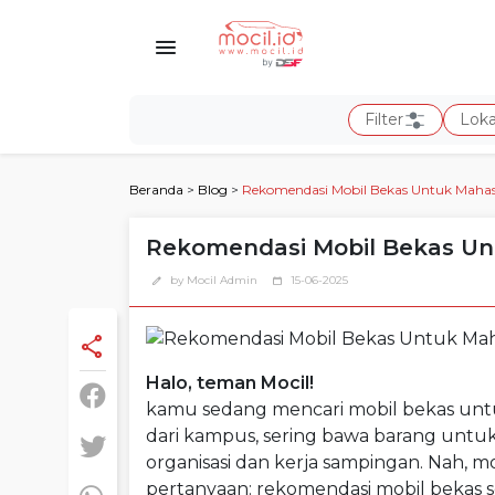
Filter
Loka
Beranda
>
Blog
>
Rekomendasi Mobil Bekas Untuk Maha
Rekomendasi Mobil Bekas U
by Mocil Admin
15-06-2025
edit
calendar_today
share
Halo, teman Mocil!
kamu sedang mencari mobil bekas unt
dari kampus, sering bawa barang untuk
organisasi dan kerja sampingan. Nah, mobi
pertanyaan: rekomendasi mobil bekas 