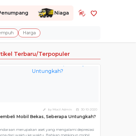
favorite
Penumpang
Niaga
Tempuh
Harga
rtikel Terbaru/Terpopuler
by Mocil Admin
30-10-2020
edit
calendar_today
embeli Mobil Bekas, Seberapa Untungkah?
ndaraan merupakan aset yang mengalami depresiasi
rga dari waktu ke waktu. Bahkan meskipun mobil