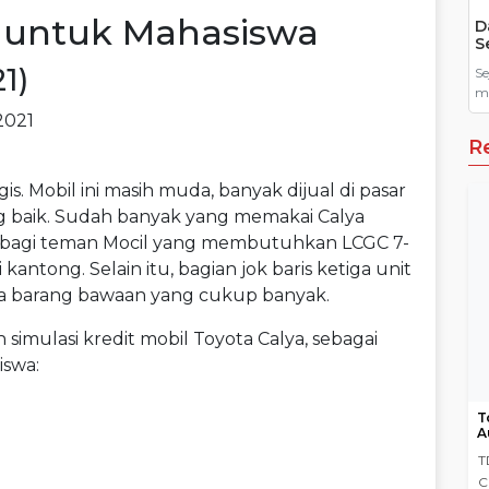
s untuk Mahasiswa
D
S
1)
Se
me
De
ke
R
ti
is. Mobil ini masih muda, banyak dijual di pasar
ang baik. Sudah banyak yang memakai Calya
ok bagi teman Mocil yang membutuhkan LCGC 7-
kantong. Selain itu, bagian jok baris ketiga unit
awa barang bawaan yang cukup banyak.
h simulasi kredit mobil Toyota Calya, sebagai
iswa:
T
A
T
C