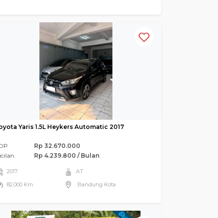
oyota Yaris 1.5L Heykers Automatic 2017
DP
Rp 32.670.000
icilan
Rp 4.239.800 / Bulan
2017
AT
82.000 Km
Bandung Kota