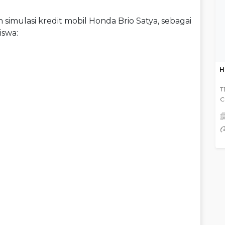
h simulasi kredit mobil Honda Brio Satya, sebagai
iswa:
H
T
C