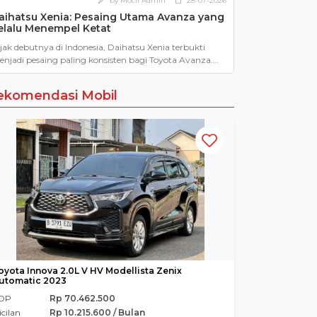
by Mocil Admin
28-07-2026
edit
calendar_today
aihatsu Xenia: Pesaing Utama Avanza yang
elalu Menempel Ketat
jak debutnya di Indonesia, Daihatsu Xenia terbukti
njadi pesaing paling konsisten bagi Toyota Avanza.
ngan populasi lebih dari 730 ribu unit, temukan alasan
napa Xenia bekas jadi opsi mobil keluarga irit bernilai
ekomendasi Mobil
nggi di Mocil.id.
oyota Innova 2.0L V HV Modellista Zenix
utomatic 2023
DP
Rp 70.462.500
icilan
Rp 10.215.600 / Bulan