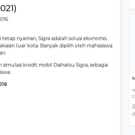
021)
tetap nyaman, Sigra adalah solusi ekonomis.
kaian luar kota. Banyak dipilih oleh mahasiswa
an.
h simulasi kredit mobil Daihatsu Sigra, sebagai
iswa:
T
016
T
C