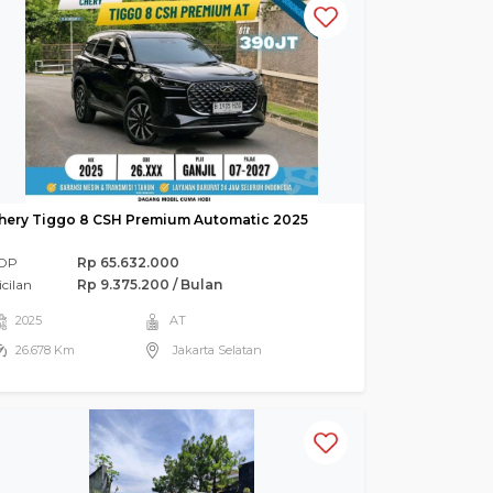
hery Tiggo 8 CSH Premium Automatic 2025
DP
Rp 65.632.000
icilan
Rp 9.375.200 / Bulan
2025
AT
26.678 Km
Jakarta Selatan