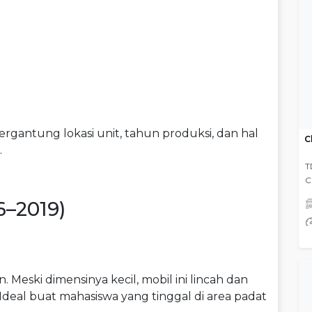
ergantung lokasi unit, tahun produksi, dan hal
C
.
T
C
6–2019)
eski dimensinya kecil, mobil ini lincah dan
deal buat mahasiswa yang tinggal di area padat