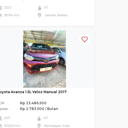
2023
AT
39.194 Km
Jakarta Selatan
oyota Avanza 1.5L Veloz Manual 2017
DP
Rp 23.486.500
icilan
Rp 2.783.500 / Bulan
2017
MT
103.033 Km
Balikpapan Kota