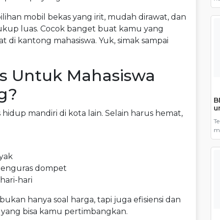
ba
 pilihan mobil bekas yang irit, mudah dirawat, dan
me
m
cukup luas. Cocok banget buat kamu yang
b
at di kantong mahasiswa. Yuk, simak sampai
p
un
s Untuk Mahasiswa
g?
B
u
hidup mandiri di kota lain. Selain harus hemat,
Te
me
im
mo
yak
di
pa
 menguras dompet
ki
hari-hari
 bukan hanya soal harga, tapi juga efisiensi dan
as yang bisa kamu pertimbangkan.