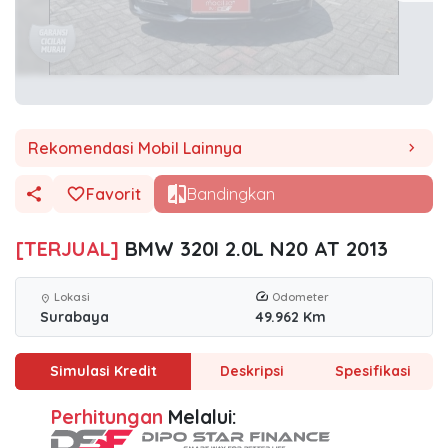
Rekomendasi Mobil Lainnya
chevron_right
Favorit
Bandingkan
[TERJUAL]
BMW 320I 2.0L N20 AT 2013
Lokasi
Odometer
location_on
Surabaya
49.962 Km
Simulasi Kredit
Deskripsi
Spesifikasi
Perhitungan
Melalui: