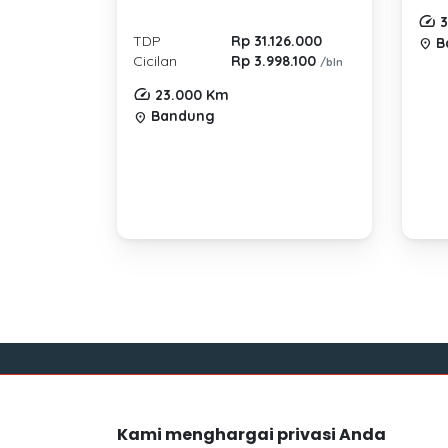
3
TDP
Rp 31.126.000
B
location_on
Cicilan
Rp 3.998.100
/bln
23.000 Km
Bandung
location_on
Link
Kami menghargai privasi Anda
Blog
Mocil.id by DSF dikembangkan sebagai