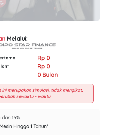
an
Melalui:
Rp 0
Pertama
Rp 0
ulan*
0
Bulan
 ini merupakan simulasi, tidak mengikat,
 dari 15%
Mesin Hingga 1 Tahun*