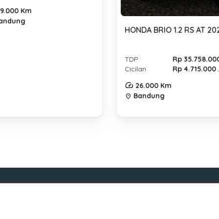
9.000 Km
andung
HONDA BRIO 1.2 RS AT 20
TDP
Rp 35.758.00
Cicilan
Rp 4.715.000
26.000 Km
Bandung
location_on
Tentang Mocil