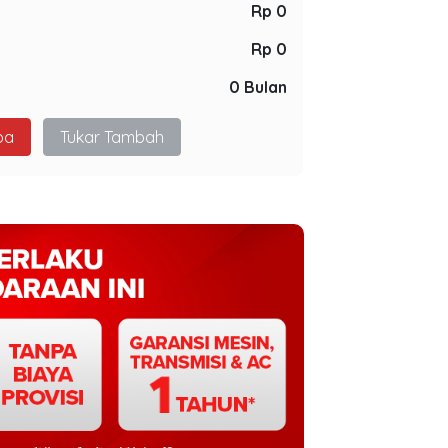
Rp 0
Rp 0
0 Bulan
pa
Tukar Tambah