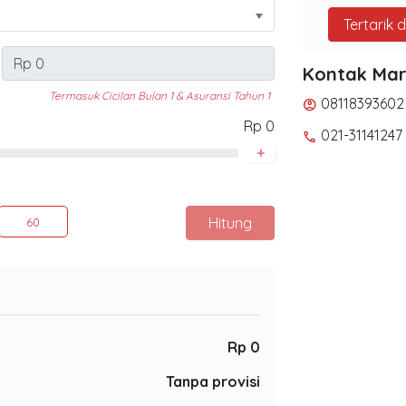
Tertarik 
Kontak Mar
Termasuk Cicilan Bulan 1 & Asuransi Tahun 1
08118393602
account_circle
Rp 0
021-31141247
phone
+
Hitung
60
Rp 0
Tanpa provisi