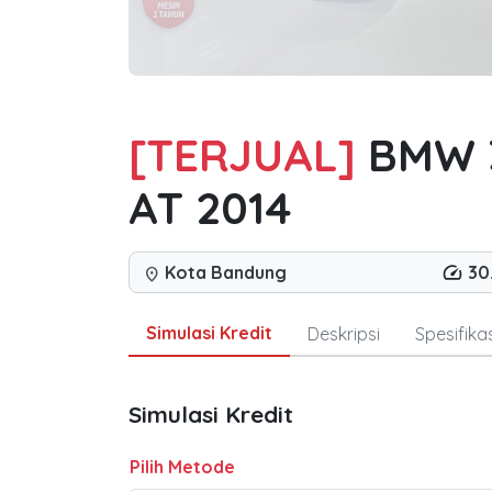
[TERJUAL]
BMW 3
AT 2014
Kota Bandung
30
location_on
Simulasi Kredit
Deskripsi
Spesifikas
Simulasi Kredit
Pilih Metode