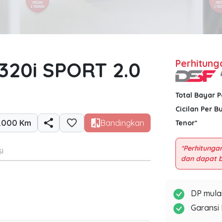
20i SPORT 2.0
Perhitung
Total Bayar 
Cicilan Per B
.000 Km
Bandingkan
Tenor*
*Perhitungan
i
DP mulai
Garansi 