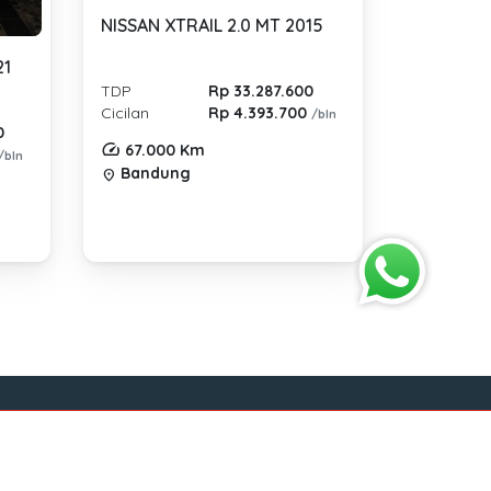
NISSAN XTRAIL 2.0 MT 2015
21
TDP
Rp 33.287.600
Cicilan
Rp 4.393.700
/bln
0
67.000 Km
/bln
Bandung
location_on
Sosial Media