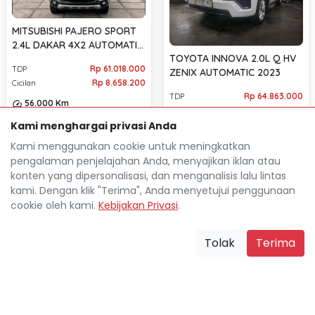
MITSUBISHI PAJERO SPORT
2.4L DAKAR 4X2 AUTOMATIC
TOYOTA INNOVA 2.0L Q HV
2017
Rp 61.018.000
TDP
ZENIX AUTOMATIC 2023
Rp 8.658.200
Cicilan
Rp 64.863.000
TDP
56.000 Km
Rp 9.255.200
Cicilan
Jakarta Utara
location_on
Kami menghargai privasi Anda
42.000 Km
Jakarta Utara
Kami menggunakan cookie untuk meningkatkan
location_on
pengalaman penjelajahan Anda, menyajikan iklan atau
konten yang dipersonalisasi, dan menganalisis lalu lintas
kami. Dengan klik "Terima", Anda menyetujui penggunaan
cookie oleh kami.
Kebijakan Privasi
.
Tolak
Terima
Mocil.id by DSF dikembangkan sebagai sarana untuk