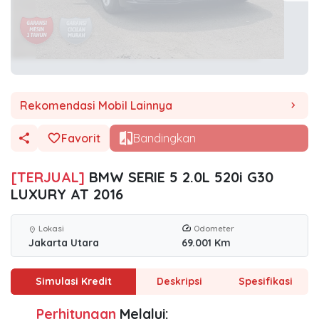
Rekomendasi Mobil Lainnya
chevron_right
Favorit
Bandingkan
[TERJUAL]
BMW SERIE 5 2.0L 520i G30
LUXURY AT 2016
Lokasi
Odometer
location_on
Jakarta Utara
69.001 Km
Simulasi Kredit
Deskripsi
Spesifikasi
Perhitungan
Melalui: