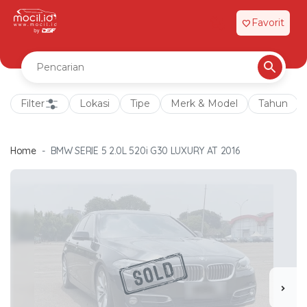
Favorit
favorite
Filter
Lokasi
Tipe
Merk & Model
Tahun
Home
BMW SERIE 5 2.0L 520i G30 LUXURY AT 2016
chevron_right