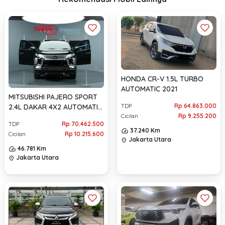
HONDA CR-V 1.5L TURBO
AUTOMATIC 2021
MITSUBISHI PAJERO SPORT
Rp 64.863.000
2.4L DAKAR 4X2 AUTOMATIC
TDP
Rp 9.255.200
2022
Cicilan
Rp 70.462.500
TDP
37.240 Km
Rp 10.215.600
Cicilan
Jakarta Utara
location_on
46.781 Km
Jakarta Utara
location_on