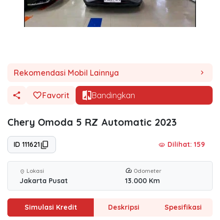
Rekomendasi Mobil Lainnya
chevron_right
Favorit
Bandingkan
Chery Omoda 5 RZ Automatic 2023
ID 111621
Dilihat: 159
visibility
Lokasi
Odometer
location_on
Jakarta Pusat
13.000 Km
Simulasi Kredit
Deskripsi
Spesifikasi