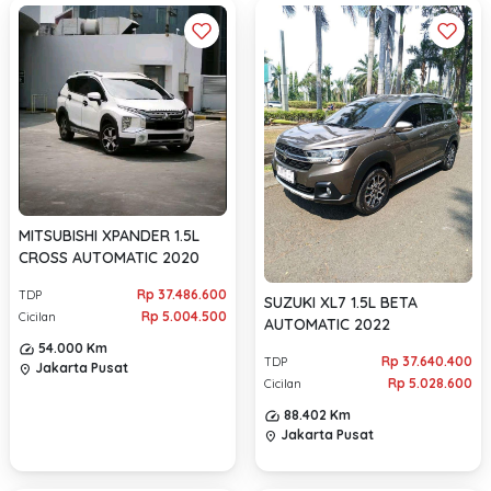
MITSUBISHI XPANDER 1.5L
CROSS AUTOMATIC 2020
Rp 37.486.600
TDP
SUZUKI XL7 1.5L BETA
Rp 5.004.500
Cicilan
AUTOMATIC 2022
54.000 Km
Rp 37.640.400
TDP
Jakarta Pusat
location_on
Rp 5.028.600
Cicilan
88.402 Km
Jakarta Pusat
location_on