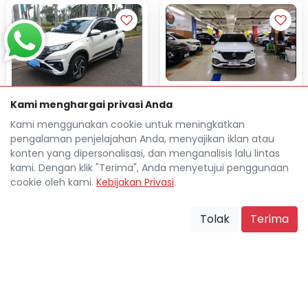
MG HS IGNITE AUTOMATIC
Kami menghargai privasi Anda
2022
TOYOTA RUSH 1.5L GR
Kami menggunakan cookie untuk meningkatkan
SPORT AUTOMATIC 2023
Rp 35.758.000
TDP
pengalaman penjelajahan Anda, menyajikan iklan atau
Rp 4.715.000
Cicilan
Rp 40.255.000
konten yang dipersonalisasi, dan menganalisis lalu lintas
TDP
76.000 Km
Rp 5.430.800
Cicilan
kami. Dengan klik "Terima", Anda menyetujui penggunaan
Jakarta Pusat
location_on
cookie oleh kami.
Kebijakan Privasi
.
35.078 Km
Jakarta Pusat
location_on
Tolak
Terima