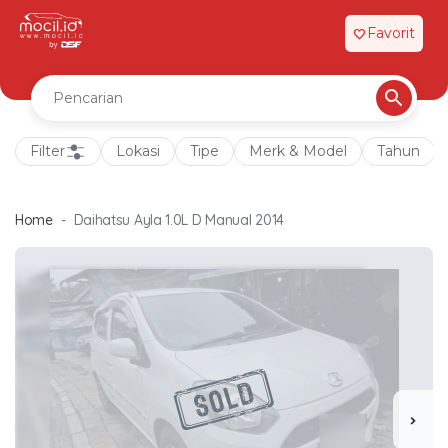
Favorit
favorite
Filter
Lokasi
Tipe
Merk & Model
Tahun
Home
Daihatsu Ayla 1.0L D Manual 2014
chevron_right