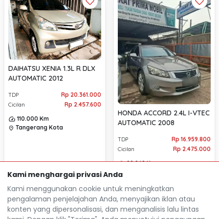
DAIHATSU XENIA 1.3L R DLX
AUTOMATIC 2012
Rp 20.361.000
TDP
Rp 2.457.600
Cicilan
HONDA ACCORD 2.4L I-VTEC
110.000 Km
AUTOMATIC 2008
Tangerang Kota
location_on
Rp 16.959.800
TDP
Rp 2.475.000
Cicilan
98.848 Km
Tangerang Kota
location_on
Kami menghargai privasi Anda
Kami menggunakan cookie untuk meningkatkan
pengalaman penjelajahan Anda, menyajikan iklan atau
konten yang dipersonalisasi, dan menganalisis lalu lintas