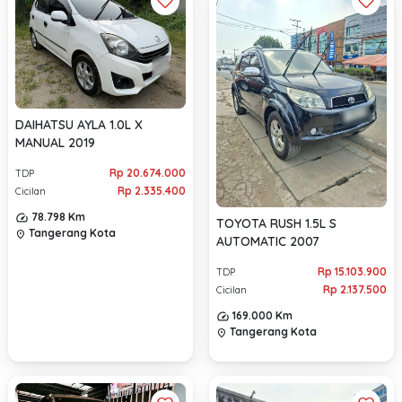
DAIHATSU AYLA 1.0L X
MANUAL 2019
Rp 20.674.000
TDP
Rp 2.335.400
Cicilan
78.798 Km
TOYOTA RUSH 1.5L S
Tangerang Kota
location_on
AUTOMATIC 2007
Rp 15.103.900
TDP
Rp 2.137.500
Cicilan
169.000 Km
Tangerang Kota
location_on