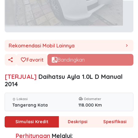
Rekomendasi Mobil Lainnya
chevron_right
Favorit
Bandingkan
[TERJUAL]
Daihatsu Ayla 1.0L D Manual
2014
Lokasi
Odometer
location_on
Tangerang Kota
118.000 Km
Simulasi Kredit
Deskripsi
Spesifikasi
Perhitungan
Melalui: