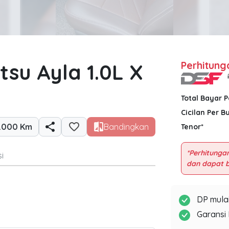
tsu Ayla 1.0L X
Perhitung
Total Bayar 
Cicilan Per B
.000 Km
Bandingkan
Tenor*
*Perhitungan
i
DP mulai
Garansi 