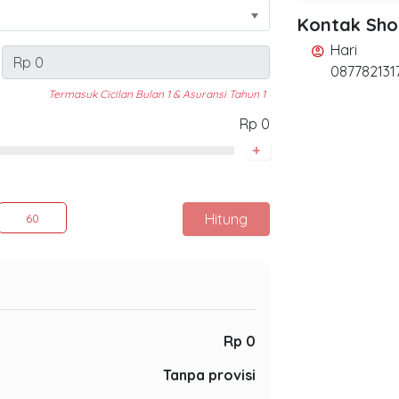
Kontak Sh
Hari
account_circle
087782131
Termasuk Cicilan Bulan 1 & Asuransi Tahun 1
Rp 0
+
Hitung
60
Rp 0
Tanpa provisi