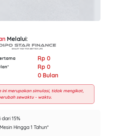
an
Melalui:
Rp 0
Pertama
Rp 0
ulan*
0
Bulan
 ini merupakan simulasi, tidak mengikat,
 dari 15%
Mesin Hingga 1 Tahun*