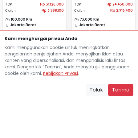
Rp 31.126.000
Rp 24.430.000
TDP
TDP
Rp 3.998.100
Rp 2.916.400
Cicilan
Cicilan
100.000 Km
73.000 Km
Jakarta Barat
Jakarta Barat
location_on
location_on
Kami menghargai privasi Anda
Kami menggunakan cookie untuk meningkatkan
pengalaman penjelajahan Anda, menyajikan iklan atau
konten yang dipersonalisasi, dan menganalisis lalu lintas
kami. Dengan klik "Terima", Anda menyetujui penggunaan
cookie oleh kami.
Kebijakan Privasi
.
Tolak
Terima
DAIHATSU GRAN MAX MB
BLIND VAN 1.3 AC MANUAL
2019
Rp 22.082.500
TDP
Rp 2.553.300
Cicilan
MITSUBISHI COLT DIESEL FE
78.373 Km
Jakarta Barat
71 CANTER BOX 4.0L
location_on
MANUAL 2006