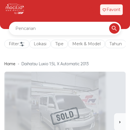
Favorit
favorite
Filter
Lokasi
Tipe
Merk & Model
Tahun
Home
Daihatsu Luxio 1.5L X Automatic 2013
chevron_right