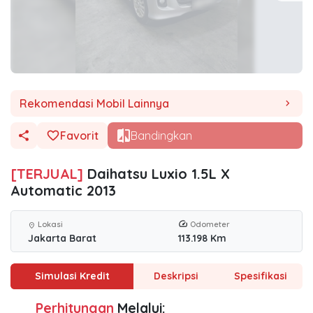
Rekomendasi Mobil Lainnya
chevron_right
Favorit
Bandingkan
[TERJUAL]
Daihatsu Luxio 1.5L X
Automatic 2013
Lokasi
Odometer
location_on
Jakarta Barat
113.198 Km
Simulasi Kredit
Deskripsi
Spesifikasi
Perhitungan
Melalui: