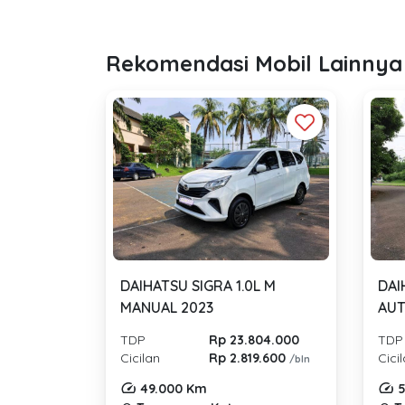
Rekomendasi Mobil Lainnya
DAIHATSU SIGRA 1.0L M
DAI
MANUAL 2023
AUT
TDP
Rp 23.804.000
TDP
Cicilan
Rp 2.819.600
Cici
/bln
49.000 Km
5