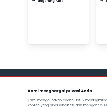
Tangerang Kota
T
location_on
location_on
Link
Kami menghargai privasi Anda
Blog
Mocil.id by DSF dikembangkan sebagai
Daftar M
sarana untuk membantu anda yang
Kami menggunakan cookie untuk meningkatkan
selama ini kesulitan dalam mencari
FAQ
konten yang dipersonalisasi, dan menganalisis l