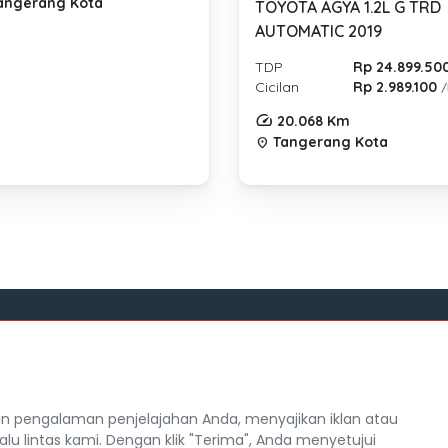
angerang Kota
TOYOTA AGYA 1.2L G TRD
AUTOMATIC 2019
TDP
Rp 24.899.50
Cicilan
Rp 2.989.100
/
20.068 Km
Tangerang Kota
location_on
Tentang Mocil
itra Mocil
Syarat dan Ketentuan
 pengalaman penjelajahan Anda, menyajikan iklan atau
Hak Cipta
alu lintas kami. Dengan klik "Terima", Anda menyetujui