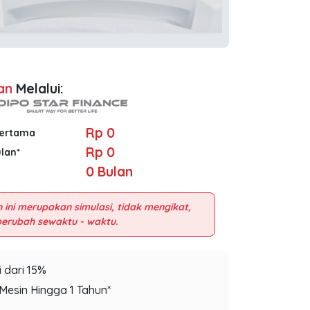
an
Melalui:
Rp 0
Pertama
Rp 0
ulan*
0
Bulan
 ini merupakan simulasi, tidak mengikat,
 dari 15%
Mesin Hingga 1 Tahun*