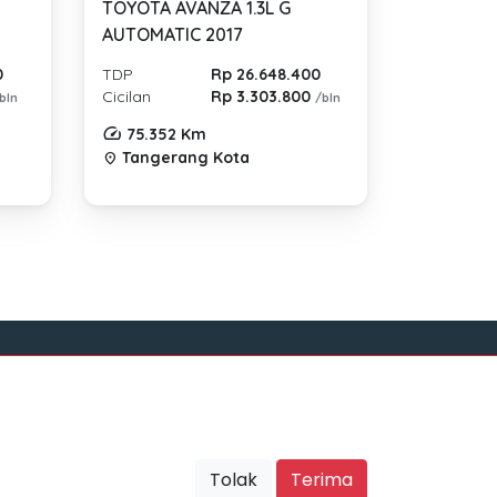
TOYOTA AVANZA 1.3L G
AUTOMATIC 2017
0
TDP
Rp 26.648.400
Cicilan
Rp 3.303.800
bln
/bln
75.352 Km
Tangerang Kota
location_on
Sosial Media
Tolak
Terima