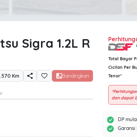
tsu Sigra 1.2L R
Perhitung
Total Bayar 
Cicilan Per B
.570 Km
Bandingkan
Tenor*
*Perhitungan
i
DP mulai
Garansi 