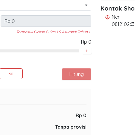
Kontak Sh
Neni
account_circle
081210263
Termasuk Cicilan Bulan 1 & Asuransi Tahun 1
Rp 0
+
Hitung
60
Rp 0
Tanpa provisi