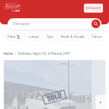
Favorit
favorite
Filter
Lokasi
Tipe
Merk & Model
Tahun
Home
Daihatsu Sigra 1.2L X Manual 2019
chevron_right