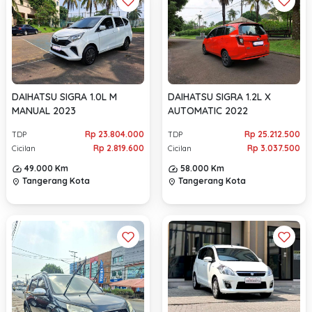
DAIHATSU SIGRA 1.0L M
DAIHATSU SIGRA 1.2L X
MANUAL 2023
AUTOMATIC 2022
Rp 23.804.000
Rp 25.212.500
TDP
TDP
Rp 2.819.600
Rp 3.037.500
Cicilan
Cicilan
49.000 Km
58.000 Km
Tangerang Kota
Tangerang Kota
location_on
location_on