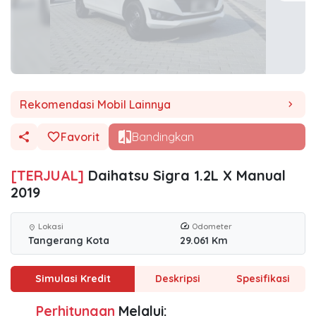
Rekomendasi Mobil Lainnya
chevron_right
Favorit
Bandingkan
[TERJUAL]
Daihatsu Sigra 1.2L X Manual
2019
Lokasi
Odometer
location_on
Tangerang Kota
29.061 Km
Simulasi Kredit
Deskripsi
Spesifikasi
Perhitungan
Melalui: