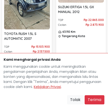
SUZUKI ERTIGA 1.5L GX
MANUAL 2012
Rp 22.865.000
TDP
Rp 2.873.900
Cicilan
63.110 Km
TOYOTA RUSH 1.5L S
Tangerang Kota
location_on
AUTOMATIC 2007
Rp 15.103.900
TDP
Rp 2.137.500
Cicilan
169.000 Km
Kami menghargai privasi Anda
Tangerang Kota
location_on
Kami menggunakan cookie untuk meningkatkan
pengalaman penjelajahan Anda, menyajikan iklan atau
konten yang dipersonalisasi, dan menganalisis lalu lintas
kami. Dengan klik "Terima", Anda menyetujui penggunaan
cookie oleh kami.
Kebijakan Privasi
.
Tolak
Terima