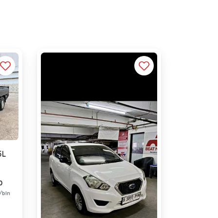
5L
0
/bln