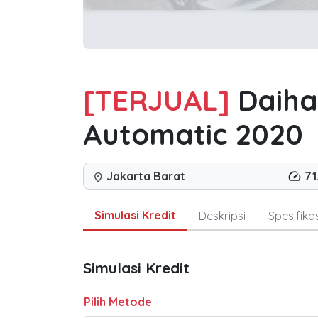
[TERJUAL]
Daiha
Automatic 2020
Jakarta Barat
71
location_on
Simulasi Kredit
Deskripsi
Spesifikas
Simulasi Kredit
Pilih Metode