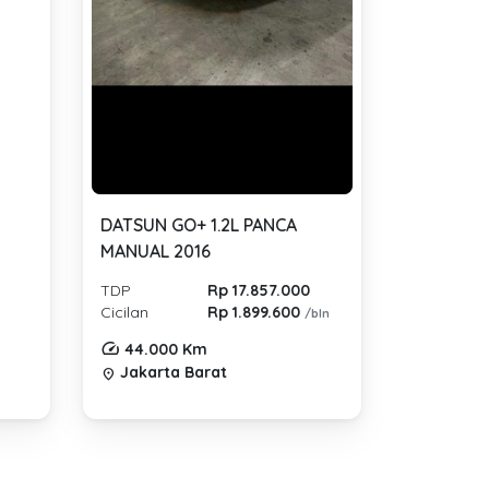
DATSUN GO+ 1.2L PANCA
MANUAL 2016
TDP
Rp 17.857.000
Cicilan
Rp 1.899.600
/bln
44.000 Km
Jakarta Barat
location_on