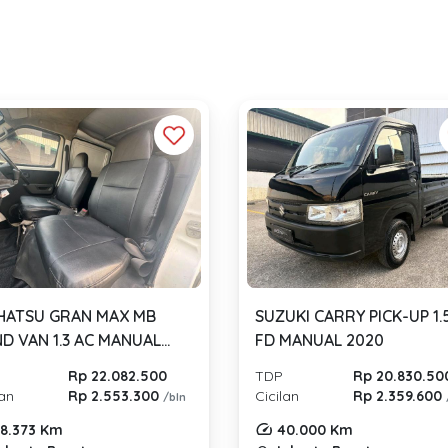
HATSU GRAN MAX MB
SUZUKI CARRY PICK-UP 1.
ND VAN 1.3 AC MANUAL
FD MANUAL 2020
9
Rp 22.082.500
TDP
Rp 20.830.50
lan
Rp 2.553.300
Cicilan
Rp 2.359.600
/bln
8.373 Km
40.000 Km