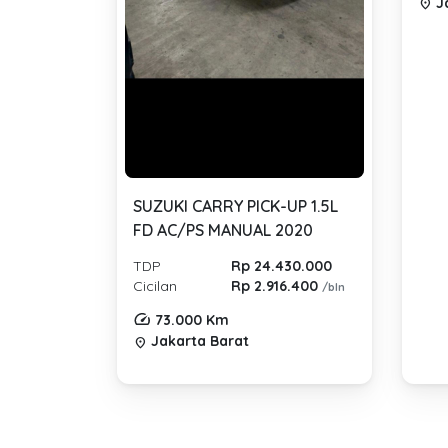
Ja
location_on
SUZUKI CARRY PICK-UP 1.5L
FD AC/PS MANUAL 2020
TDP
Rp 24.430.000
Cicilan
Rp 2.916.400
/bln
73.000 Km
Jakarta Barat
location_on