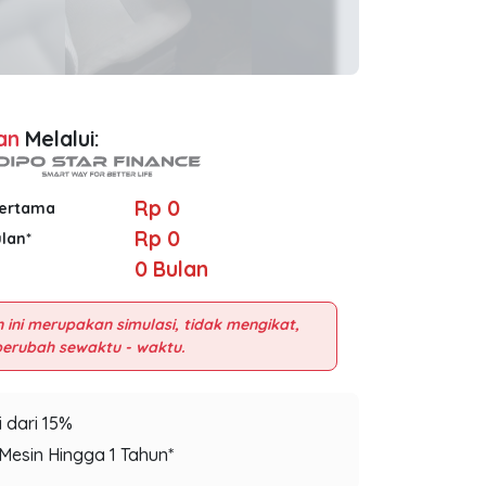
an
Melalui:
Rp 0
Pertama
Rp 0
ulan*
0
Bulan
 ini merupakan simulasi, tidak mengikat,
 dari 15%
Mesin Hingga 1 Tahun*