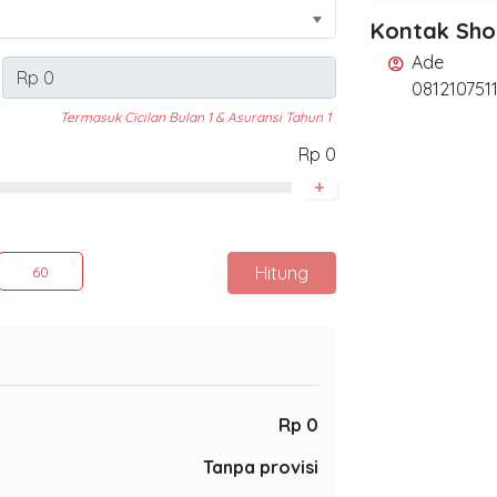
Kontak Sh
Ade
account_circle
081210751
Termasuk Cicilan Bulan 1 & Asuransi Tahun 1
Rp 0
+
Hitung
60
Rp 0
Tanpa provisi