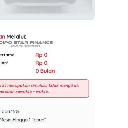
an
Melalui:
Rp 0
Pertama
Rp 0
ulan*
0
Bulan
 ini merupakan simulasi, tidak mengikat,
 dari 15%
Mesin Hingga 1 Tahun*