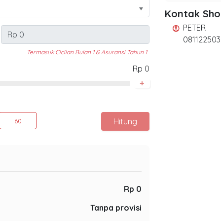
Kontak Sh
PETER
account_circle
081122503
Termasuk Cicilan Bulan 1 & Asuransi Tahun 1
Rp 0
+
Hitung
60
Rp 0
Tanpa provisi