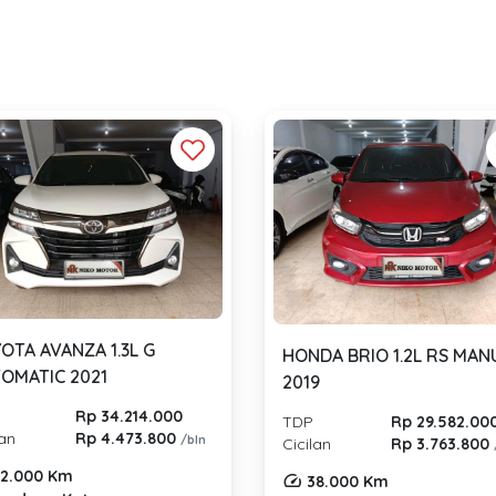
OTA AVANZA 1.3L G
HONDA BRIO 1.2L RS MAN
OMATIC 2021
2019
Rp 34.214.000
TDP
Rp 29.582.00
lan
Rp 4.473.800
/bln
Cicilan
Rp 3.763.800
2.000 Km
38.000 Km