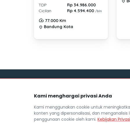
B
location_on
TDP
Rp 34.986.000
Cicilan
Rp 4.594.400
/bln
77.000 Km
Bandung Kota
location_on
Link
Kami menghargai privasi Anda
Blog
Mocil.id by DSF dikembangkan sebagai
Daftar M
sarana untuk membantu anda yang
Kami menggunakan cookie untuk meningkatkan
selama ini kesulitan dalam mencari
FAQ
konten yang dipersonalisasi, dan menganalisis l
mobil bekas secara kredit.
Kebijaka
penggunaan cookie oleh kami.
Kebijakan Privas