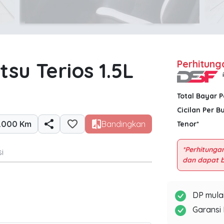
tsu Terios 1.5L
Perhitung
Total Bayar 
Cicilan Per B
.000 Km
Bandingkan
Tenor*
*Perhitungan
i
DP mulai
Garansi 