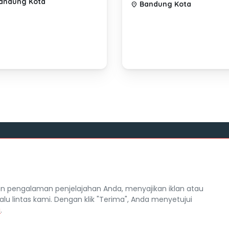
andung Kota
Bandung Kota
location_on
Tentang Mocil
itra Mocil
Syarat dan Ketentuan
 pengalaman penjelajahan Anda, menyajikan iklan atau
Hak Cipta
alu lintas kami. Dengan klik "Terima", Anda menyetujui
n Privasi
Karir
i
.
Copyright Mocil.id 2026. All Rights Reserved.