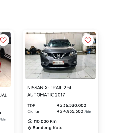
NISSAN X-TRAIL 2.5L
AUTOMATIC 2017
UAL
TDP
Rp 36.530.000
Cicilan
Rp 4.835.600
/bln
0
/bln
110.000 Km
Bandung Kota
location_on