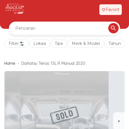
Favorit
favorite
Filter
Lokasi
Tipe
Merk & Model
Tahun
Home
Daihatsu Terios 1.5L R Manual 2020
chevron_right