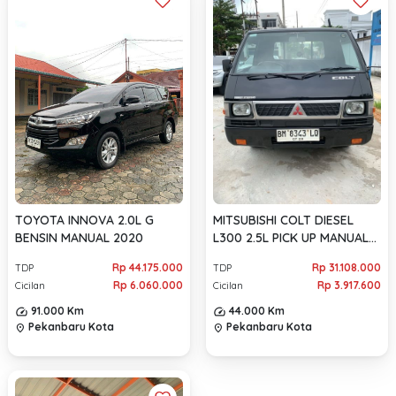
TOYOTA INNOVA 2.0L G
MITSUBISHI COLT DIESEL
BENSIN MANUAL 2020
L300 2.5L PICK UP MANUAL
2020
Rp 44.175.000
Rp 31.108.000
TDP
TDP
Rp 6.060.000
Rp 3.917.600
Cicilan
Cicilan
91.000 Km
44.000 Km
Pekanbaru Kota
Pekanbaru Kota
location_on
location_on