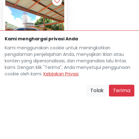
Kami menghargai privasi Anda
Kami menggunakan cookie untuk meningkatkan
pengalaman penjelajahan Anda, menyajikan iklan atau
konten yang dipersonalisasi, dan menganalisis lalu lintas
kami. Dengan klik "Terima", Anda menyetujui penggunaan
cookie oleh kami.
Kebijakan Privasi
.
HONDA BRIO 1.2L E MANUAL
2015
Tolak
Terima
Rp 23.131.100
TDP
Rp 2.772.700
Cicilan
111.000 Km
Pekanbaru Kota
location_on