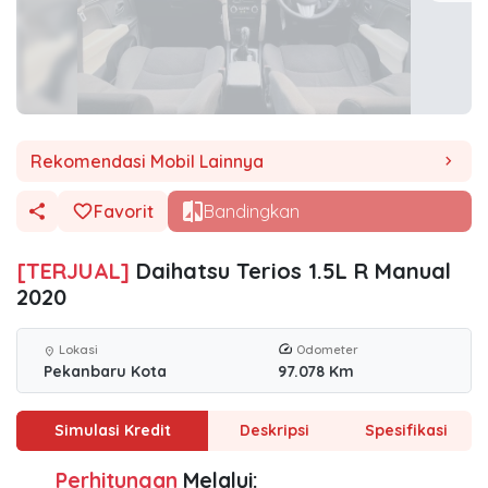
Rekomendasi Mobil Lainnya
chevron_right
Favorit
Bandingkan
[TERJUAL]
Daihatsu Terios 1.5L R Manual
2020
Lokasi
Odometer
location_on
Pekanbaru Kota
97.078 Km
Simulasi Kredit
Deskripsi
Spesifikasi
Perhitungan
Melalui: