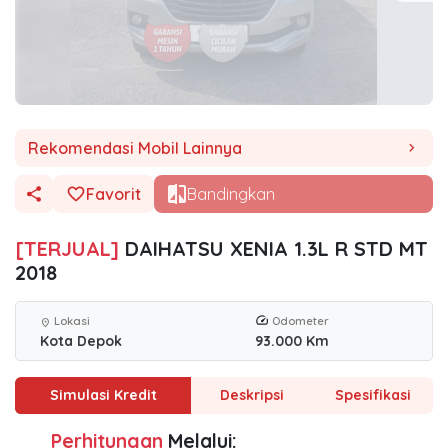
Rekomendasi Mobil Lainnya
chevron_right
Favorit
Bandingkan
[TERJUAL]
DAIHATSU XENIA 1.3L R STD MT
2018
Lokasi
Odometer
location_on
Kota Depok
93.000 Km
Simulasi Kredit
Deskripsi
Spesifikasi
Perhitungan
Melalui: