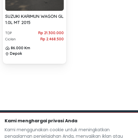
SUZUKI KARIMUN WAGON GL
1.0L MT 2015
Rp 21.300.000
TDP
Rp 2.468.500
Cicilan
86.000 Km
Depok
location_on
Kami menghargai privasi Anda
Kami menggunakan cookie untuk meningkatkan
pengalaman penjelajahan Anda, menyajikan iklan atau
Mocil.id by DSF dikembangkan sebagai sarana untuk