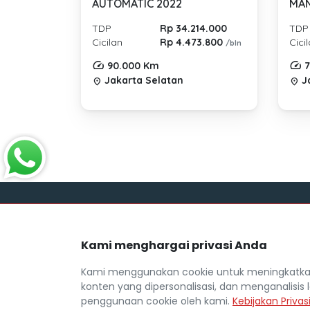
AUTOMATIC 2022
MAN
TDP
Rp 34.214.000
TDP
Cicilan
Rp 4.473.800
Cici
/bln
90.000 Km
7
Jakarta Selatan
Ja
location_on
location_on
Link
Kami menghargai privasi Anda
Blog
Mocil.id by DSF dikembangkan sebagai
Daftar M
sarana untuk membantu anda yang
Kami menggunakan cookie untuk meningkatkan
selama ini kesulitan dalam mencari
FAQ
konten yang dipersonalisasi, dan menganalisis l
mobil bekas secara kredit.
Kebijaka
penggunaan cookie oleh kami.
Kebijakan Privas