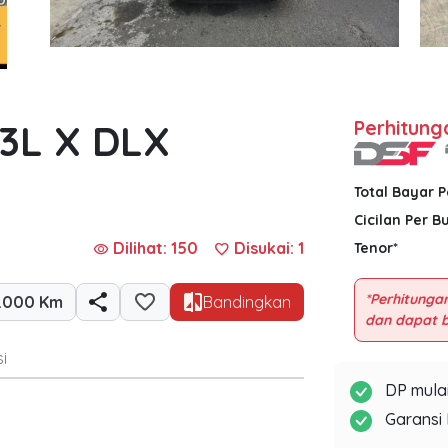
.3L X DLX
Perhitung
Total Bayar 
Cicilan Per B
Dilihat: 150
Disukai:
1
Tenor*
visibility
favorite
*Perhitungan
.000 Km
Bandingkan
i
DP mulai
Garansi 