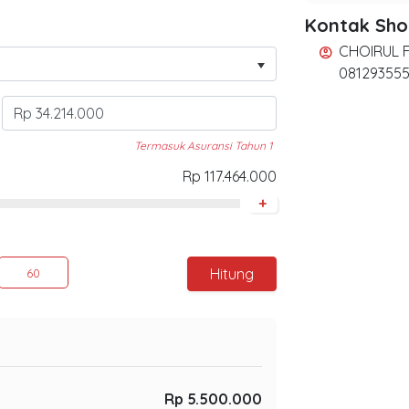
Kontak Sh
CHOIRUL 
account_circle
081293555
Termasuk Asuransi Tahun 1
Rp 117.464.000
+
Hitung
60
Rp 5.500.000