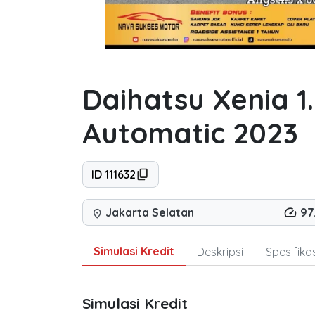
Daihatsu Xenia 1
Automatic 2023
ID 111632
Jakarta Selatan
97
location_on
Simulasi Kredit
Deskripsi
Spesifikas
Simulasi Kredit