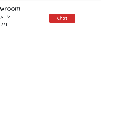
owroom
FAHMI
Chat
231