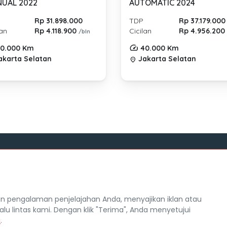
UAL 2022
AUTOMATIC 2024
Rp 31.898.000
TDP
Rp 37.179.000
lan
Rp 4.118.900
Cicilan
Rp 4.956.20
/bln
0.000 Km
40.000 Km
karta Selatan
Jakarta Selatan
location_on
Tentang Mocil
itra Mocil
Syarat dan Ketentuan
 pengalaman penjelajahan Anda, menyajikan iklan atau
Hak Cipta
alu lintas kami. Dengan klik "Terima", Anda menyetujui
n Privasi
Karir
i
.