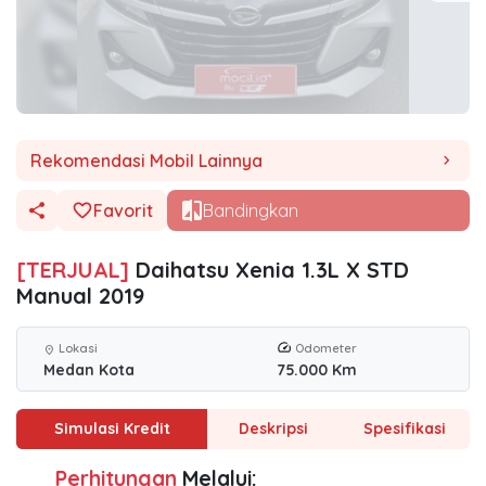
Rekomendasi Mobil Lainnya
chevron_right
Favorit
Bandingkan
[TERJUAL]
Daihatsu Xenia 1.3L X STD
Manual 2019
Lokasi
Odometer
location_on
Medan Kota
75.000 Km
Simulasi Kredit
Deskripsi
Spesifikasi
Perhitungan
Melalui: