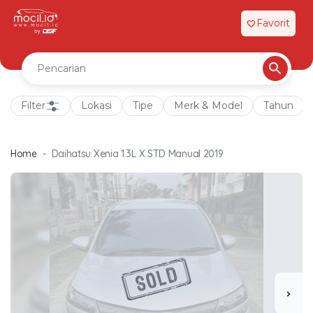
Favorit
favorite
Filter
Lokasi
Tipe
Merk & Model
Tahun
Home
Daihatsu Xenia 1.3L X STD Manual 2019
chevron_right