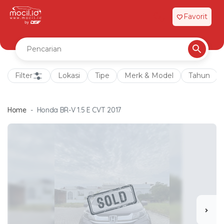
Favorit
favorite
Filter
Lokasi
Tipe
Merk & Model
Tahun
Home
Honda BR-V 1.5 E CVT 2017
chevron_right