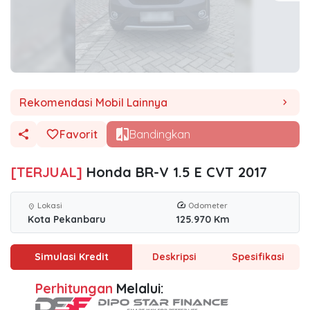
Rekomendasi Mobil Lainnya
chevron_right
Favorit
Bandingkan
[TERJUAL]
Honda BR-V 1.5 E CVT 2017
Lokasi
Odometer
location_on
Kota Pekanbaru
125.970 Km
Simulasi Kredit
Deskripsi
Spesifikasi
Perhitungan
Melalui: