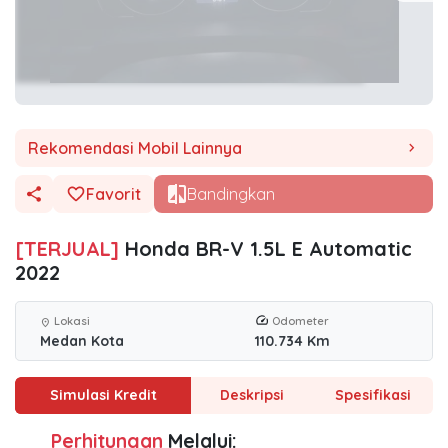
Rekomendasi Mobil Lainnya
chevron_right
Favorit
Bandingkan
[TERJUAL]
Honda BR-V 1.5L E Automatic
2022
Lokasi
Odometer
location_on
Medan Kota
110.734 Km
Simulasi Kredit
Deskripsi
Spesifikasi
Perhitungan
Melalui: