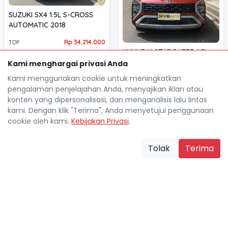
SUZUKI SX4 1.5L S-CROSS
AUTOMATIC 2018
Rp 34.214.000
TDP
HYUNDAI STARGAZER 1.5L
Rp 4.473.800
Cicilan
PRIME AT AUTOMATIC 2023
Kami menghargai privasi Anda
30.000 Km
Jakarta Utara
Kami menggunakan cookie untuk meningkatkan
location_on
Rp 37.948.000
TDP
pengalaman penjelajahan Anda, menyajikan iklan atau
Rp 5.069.500
Cicilan
konten yang dipersonalisasi, dan menganalisis lalu lintas
30.000 Km
kami. Dengan klik "Terima", Anda menyetujui penggunaan
Jakarta Utara
location_on
cookie oleh kami.
Kebijakan Privasi
.
Tolak
Terima