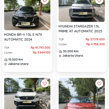
HYUNDAI STARGAZER 1.5L
PRIME AT AUTOMATIC 2023
HONDA BR-V 1.5L E N7X
AUTOMATIC 2024
Rp 37.179.000
TDP
Rp 4.956.200
Cicilan
Rp 41.793.000
TDP
30.000 Km
Rp 5.664.100
Cicilan
Jakarta Utara
location_on
15.000 Km
Jakarta Utara
location_on