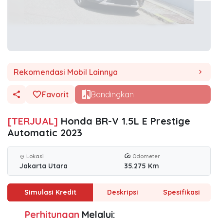
Rekomendasi Mobil Lainnya
chevron_right
Favorit
Bandingkan
[TERJUAL]
Honda BR-V 1.5L E Prestige
Automatic 2023
Lokasi
Odometer
location_on
Jakarta Utara
35.275 Km
Simulasi Kredit
Deskripsi
Spesifikasi
Perhitungan
Melalui: