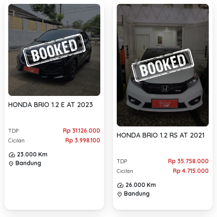
HONDA BRIO 1.2 E AT 2023
Rp 31.126.000
TDP
HONDA BRIO 1.2 RS AT 2021
Rp 3.998.100
Cicilan
23.000 Km
Rp 35.758.000
TDP
Bandung
location_on
Rp 4.715.000
Cicilan
26.000 Km
Bandung
location_on