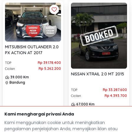
MITSUBISHI OUTLANDER 2.0
PX ACTION AT 2017
Rp 39.178.400
TDP
Rp 5.262.200
Cicilan
NISSAN XTRAIL 2.0 MT 2015
39.000 Km
Bandung
location_on
Rp 33.287.600
TDP
Rp 4.393.700
Cicilan
67.000 Km
Bandung
location_on
Kami menghargai privasi Anda
Kami menggunakan cookie untuk meningkatkan
pengalaman penjelajahan Anda, menyajikan iklan atau