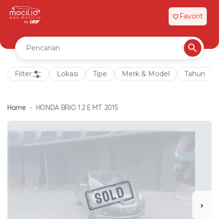
Favorit
favorite
Filter
Lokasi
Tipe
Merk & Model
Tahun
Home
HONDA BRIO 1.2 E MT 2015
chevron_right