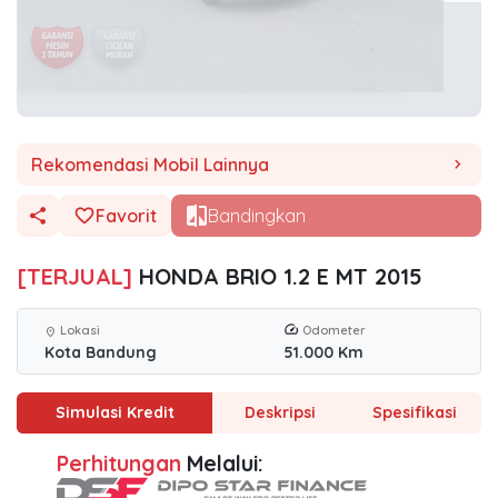
Rekomendasi Mobil Lainnya
chevron_right
Favorit
Bandingkan
[TERJUAL]
HONDA BRIO 1.2 E MT 2015
Lokasi
Odometer
location_on
Kota Bandung
51.000 Km
Simulasi Kredit
Deskripsi
Spesifikasi
Perhitungan
Melalui: