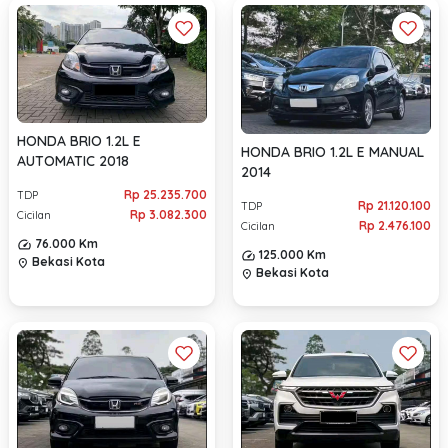
HONDA BRIO 1.2L E
HONDA BRIO 1.2L E MANUAL
AUTOMATIC 2018
2014
Rp 25.235.700
TDP
Rp 21.120.100
TDP
Rp 3.082.300
Cicilan
Rp 2.476.100
Cicilan
76.000 Km
125.000 Km
Bekasi Kota
location_on
Bekasi Kota
location_on