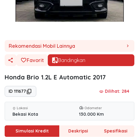
Rekomendasi Mobil Lainnya
chevron_right
Favorit
Bandingkan
Honda Brio 1.2L E Automatic 2017
ID 111677
Dilihat: 284
visibility
Lokasi
Odometer
location_on
Bekasi Kota
130.000 Km
Simulasi Kredit
Deskripsi
Spesifikasi