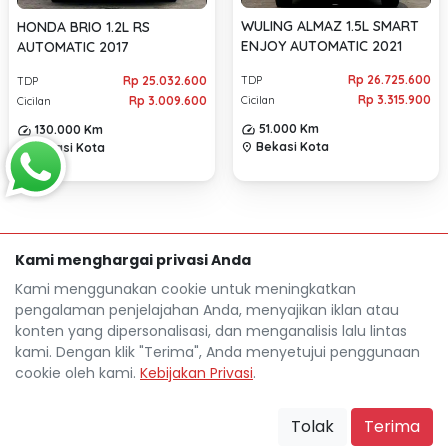
WULING ALMAZ 1.5L SMART
HONDA BRIO 1.2L RS
ENJOY AUTOMATIC 2021
AUTOMATIC 2017
Rp 26.725.600
TDP
Rp 25.032.600
TDP
Rp 3.315.900
Cicilan
Rp 3.009.600
Cicilan
51.000 Km
130.000 Km
Bekasi Kota
Bekasi Kota
location_on
location_on
Kami menghargai privasi Anda
Kami menggunakan cookie untuk meningkatkan
pengalaman penjelajahan Anda, menyajikan iklan atau
konten yang dipersonalisasi, dan menganalisis lalu lintas
kami. Dengan klik "Terima", Anda menyetujui penggunaan
cookie oleh kami.
Kebijakan Privasi
.
Mocil.id by DSF dikembangkan sebagai sarana untuk
membantu anda yang selama ini kesulitan dalam
mencari mobil bekas secara kredit.
Tolak
Terima
Blog
Tentang Mocil
Daftar Mitra Mocil