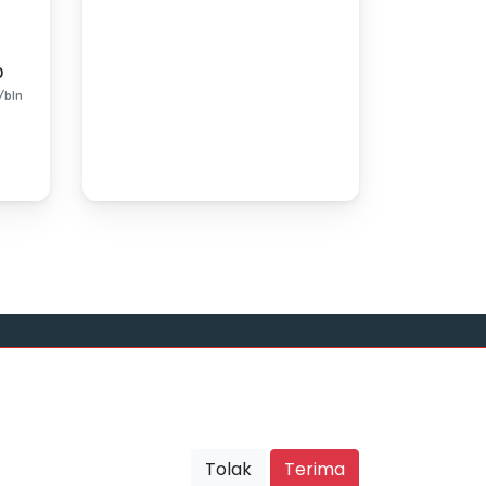
0
/bln
Sosial Media
Tolak
Terima