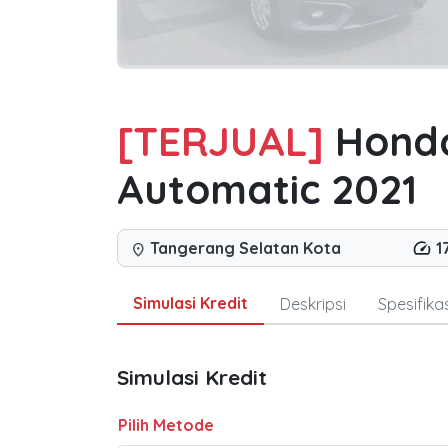
[TERJUAL]
Honda
Automatic 2021
Tangerang Selatan Kota
1
location_on
Simulasi Kredit
Deskripsi
Spesifikas
Simulasi Kredit
Pilih Metode