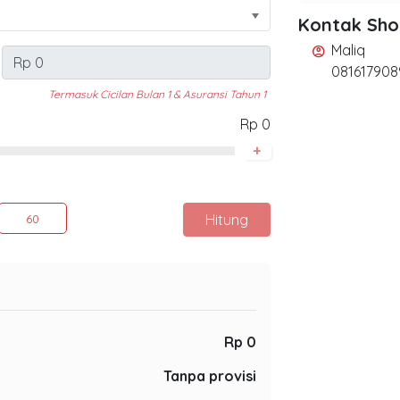
Kontak Sh
Maliq
account_circle
081617908
Termasuk Cicilan Bulan 1 & Asuransi Tahun 1
Rp 0
+
Hitung
60
Rp 0
Tanpa provisi