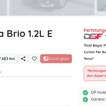
 Brio 1.2L E
Perhitung
Total Bayar 
Cicilan Per B
7.483 Km
Bandingkan
Tenor*
*Perhitungan
i
DP mulai
Garansi 