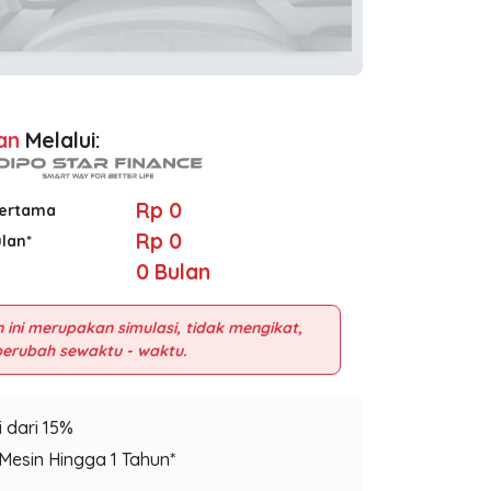
an
Melalui:
Rp 0
Pertama
Rp 0
ulan*
0
Bulan
 ini merupakan simulasi, tidak mengikat,
 dari 15%
Mesin Hingga 1 Tahun*