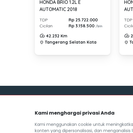
HONDA BRIO 1.2L E
HON
AUTOMATIC 2018
AUT
TDP
Rp 25.722.000
TDP
Cicilan
Rp 3.158.500
Cici
/bln
42.232 Km
2
Tangerang Selatan Kota
T
location_on
location_on
Link
Kami menghargai privasi Anda
Blog
Mocil.id by DSF dikembangkan sebagai
Daftar M
sarana untuk membantu anda yang
Kami menggunakan cookie untuk meningkatkan
selama ini kesulitan dalam mencari
FAQ
konten yang dipersonalisasi, dan menganalisis l