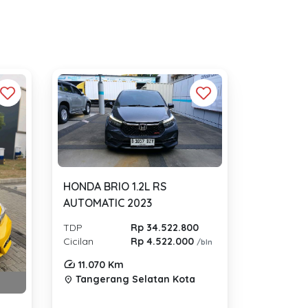
HONDA BRIO 1.2L RS
AUTOMATIC 2023
TDP
Rp 34.522.800
Cicilan
Rp 4.522.000
/bln
11.070 Km
Tangerang Selatan Kota
location_on