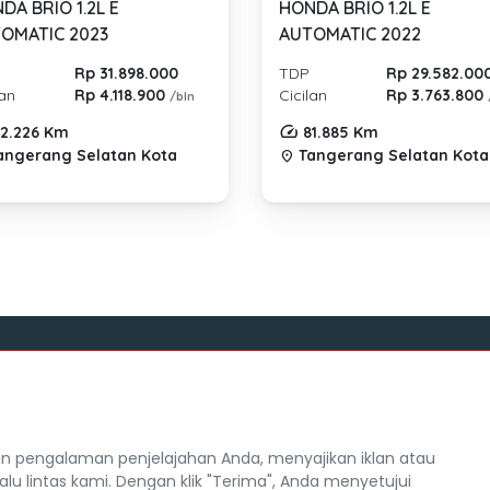
DA BRIO 1.2L E
HONDA BRIO 1.2L E
OMATIC 2023
AUTOMATIC 2022
Rp 31.898.000
TDP
Rp 29.582.00
lan
Rp 4.118.900
Cicilan
Rp 3.763.800
/bln
2.226 Km
81.885 Km
angerang Selatan Kota
Tangerang Selatan Kota
location_on
Tentang Mocil
itra Mocil
Syarat dan Ketentuan
 pengalaman penjelajahan Anda, menyajikan iklan atau
Hak Cipta
alu lintas kami. Dengan klik "Terima", Anda menyetujui