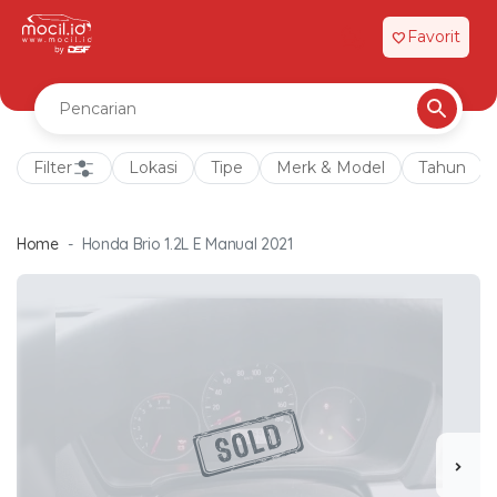
Favorit
favorite
Filter
Lokasi
Tipe
Merk & Model
Tahun
Home
Honda Brio 1.2L E Manual 2021
chevron_right