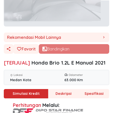
Rekomendasi Mobil Lainnya
chevron_right
Favorit
Bandingkan
[TERJUAL]
Honda Brio 1.2L E Manual 2021
Lokasi
Odometer
location_on
Medan Kota
63.000 Km
Simulasi Kredit
Deskripsi
Spesifikasi
Perhitungan
Melalui: