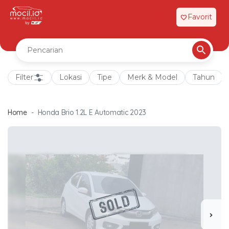
Favorit
favorite
Filter
Lokasi
Tipe
Merk & Model
Tahun
Home
Honda Brio 1.2L E Automatic 2023
chevron_right