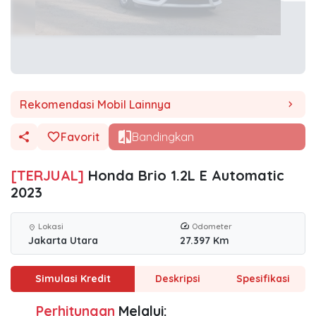
Rekomendasi Mobil Lainnya
chevron_right
Favorit
Bandingkan
[TERJUAL]
Honda Brio 1.2L E Automatic
2023
Lokasi
Odometer
location_on
Jakarta Utara
27.397 Km
Simulasi Kredit
Deskripsi
Spesifikasi
Perhitungan
Melalui: