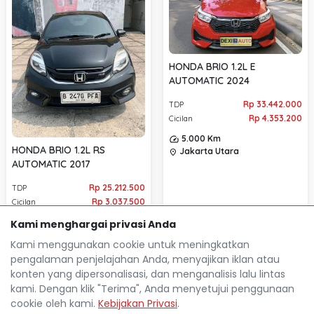
HONDA BRIO 1.2L E
AUTOMATIC 2024
Rp 33.442.000
TDP
Rp 4.353.200
Cicilan
5.000 Km
HONDA BRIO 1.2L RS
Jakarta Utara
location_on
AUTOMATIC 2017
Rp 25.212.500
TDP
Rp 3.037.500
Cicilan
89.000 Km
Kami menghargai privasi Anda
Jakarta Utara
location_on
Kami menggunakan cookie untuk meningkatkan
pengalaman penjelajahan Anda, menyajikan iklan atau
konten yang dipersonalisasi, dan menganalisis lalu lintas
kami. Dengan klik "Terima", Anda menyetujui penggunaan
cookie oleh kami.
Kebijakan Privasi
.