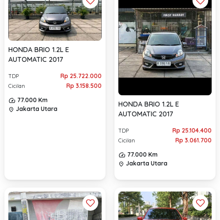
HONDA BRIO 1.2L E
AUTOMATIC 2017
Rp 25.722.000
TDP
Rp 3.158.500
Cicilan
77.000 Km
HONDA BRIO 1.2L E
Jakarta Utara
location_on
AUTOMATIC 2017
Rp 25.104.400
TDP
Rp 3.061.700
Cicilan
77.000 Km
Jakarta Utara
location_on