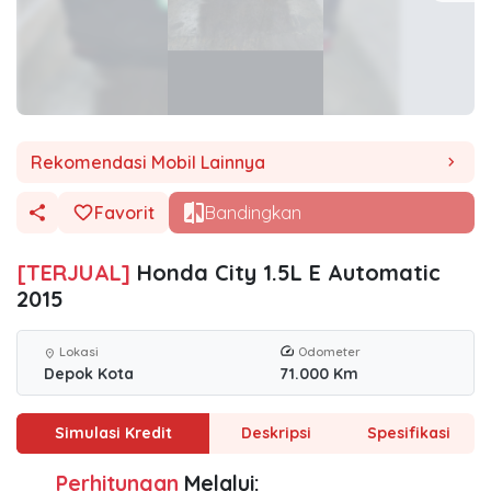
Rekomendasi Mobil Lainnya
chevron_right
Favorit
Bandingkan
[TERJUAL]
Honda City 1.5L E Automatic
2015
Lokasi
Odometer
location_on
Depok Kota
71.000 Km
Simulasi Kredit
Deskripsi
Spesifikasi
Perhitungan
Melalui: