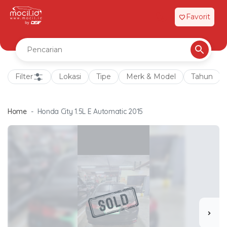
Favorit
favorite
Filter
Lokasi
Tipe
Merk & Model
Tahun
Home
Honda City 1.5L E Automatic 2015
chevron_right