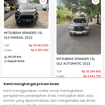
MITSUBISHI XPANDER 1.5L
GLS MANUAL 2022
Rp 33.442.000
TDP
Rp 4.353.200
Cicilan
90.011 Km
MITSUBISHI XPANDER 1.5L
Depok Kota
location_on
GLS AUTOMATIC 2022
Rp 35.294.800
TDP
Rp 4.642.700
Cicilan
61.000 Km
Kami menghargai privasi Anda
Depok Kota
location_on
Kami menggunakan cookie untuk meningkatkan
pengalaman penjelajahan Anda, menyajikan iklan atau
konten yang dipersonalisasi, dan menganalisis lalu lintas