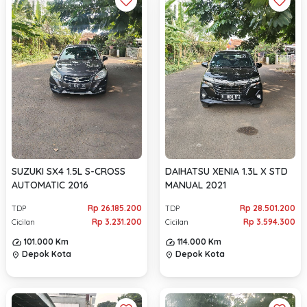
SUZUKI SX4 1.5L S-CROSS
DAIHATSU XENIA 1.3L X STD
AUTOMATIC 2016
MANUAL 2021
Rp 26.185.200
Rp 28.501.200
TDP
TDP
Rp 3.231.200
Rp 3.594.300
Cicilan
Cicilan
101.000 Km
114.000 Km
Depok Kota
Depok Kota
location_on
location_on