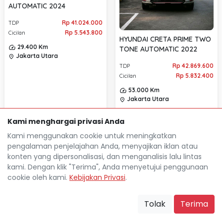
AUTOMATIC 2024
Rp 41.024.000
TDP
Rp 5.543.800
Cicilan
HYUNDAI CRETA PRIME TWO
29.400 Km
TONE AUTOMATIC 2022
Jakarta Utara
location_on
Rp 42.869.600
TDP
Rp 5.832.400
Cicilan
53.000 Km
Jakarta Utara
location_on
Kami menghargai privasi Anda
Kami menggunakan cookie untuk meningkatkan
pengalaman penjelajahan Anda, menyajikan iklan atau
konten yang dipersonalisasi, dan menganalisis lalu lintas
kami. Dengan klik "Terima", Anda menyetujui penggunaan
cookie oleh kami.
Kebijakan Privasi
.
Tolak
Terima
Mocil.id by DSF dikembangkan sebagai sarana untuk
membantu anda yang selama ini kesulitan dalam