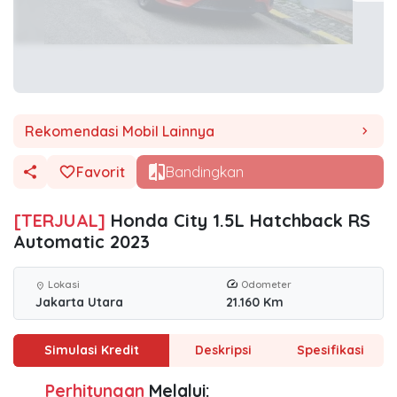
Rekomendasi Mobil Lainnya
chevron_right
Favorit
Bandingkan
[TERJUAL]
Honda City 1.5L Hatchback RS
Automatic 2023
Lokasi
Odometer
location_on
Jakarta Utara
21.160 Km
Simulasi Kredit
Deskripsi
Spesifikasi
Perhitungan
Melalui: