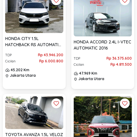
HONDA CITY 1.5L
HONDA ACCORD 2.4L I-VTEC
HATCHBACK RS AUTOMATIC
AUTOMATIC 2016
2022
Rp 43.946.200
TDP
Rp 36.375.600
TDP
Rp 6.000.800
Cicilan
Rp 4.811.500
Cicilan
45.202 Km
47.969 Km
Jakarta Utara
location_on
Jakarta Utara
location_on
TOYOTA AVANZA 1.5L VELOZ