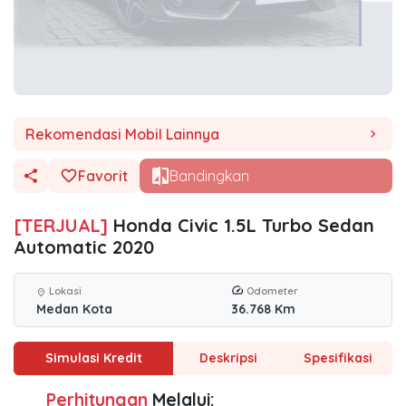
Rekomendasi Mobil Lainnya
chevron_right
Favorit
Bandingkan
[TERJUAL]
Honda Civic 1.5L Turbo Sedan
Automatic 2020
Lokasi
Odometer
location_on
Medan Kota
36.768 Km
Simulasi Kredit
Deskripsi
Spesifikasi
Perhitungan
Melalui: