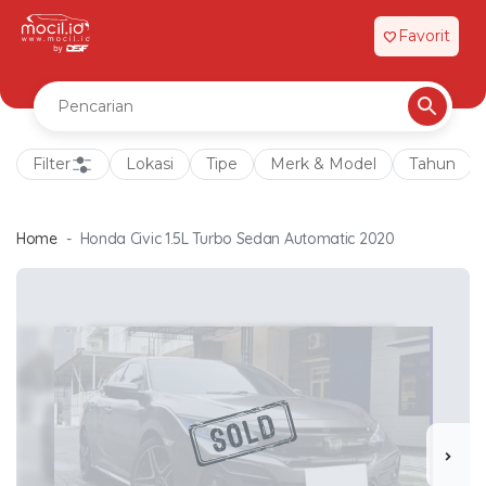
Favorit
favorite
Filter
Lokasi
Tipe
Merk & Model
Tahun
Home
Honda Civic 1.5L Turbo Sedan Automatic 2020
chevron_right