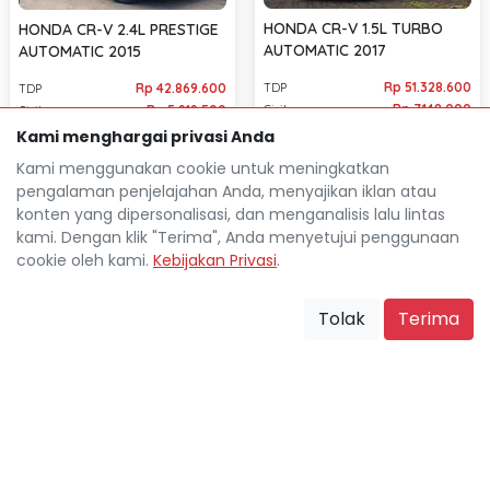
HONDA CR-V 1.5L TURBO
HONDA CR-V 2.4L PRESTIGE
AUTOMATIC 2017
AUTOMATIC 2015
Rp 51.328.600
TDP
Rp 42.869.600
TDP
Rp 7.148.000
Cicilan
Rp 5.919.500
Cicilan
Kami menghargai privasi Anda
56.000 Km
53.000 Km
Bandung Kota
Bandung Kota
location_on
location_on
Kami menggunakan cookie untuk meningkatkan
pengalaman penjelajahan Anda, menyajikan iklan atau
konten yang dipersonalisasi, dan menganalisis lalu lintas
kami. Dengan klik "Terima", Anda menyetujui penggunaan
cookie oleh kami.
Kebijakan Privasi
.
Tolak
Terima
Mocil.id by DSF dikembangkan sebagai sarana untuk
membantu anda yang selama ini kesulitan dalam
mencari mobil bekas secara kredit.
Blog
Tentang Mocil
Daftar Mitra Mocil