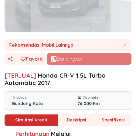
Rekomendasi Mobil Lainnya
chevron_right
Favorit
Bandingkan
[TERJUAL]
Honda CR-V 1.5L Turbo
Automatic 2017
Lokasi
Odometer
location_on
Bandung Kota
76.000 Km
Simulasi Kredit
Deskripsi
Spesifikasi
Perhitungan
Melalui: