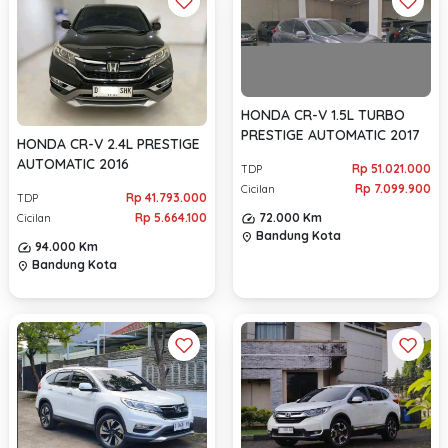
HONDA CR-V 1.5L TURBO
PRESTIGE AUTOMATIC 2017
HONDA CR-V 2.4L PRESTIGE
AUTOMATIC 2016
Rp 51.021.000
TDP
Rp 7.099.900
Cicilan
Rp 41.793.000
TDP
72.000 Km
Rp 5.664.100
Cicilan
Bandung Kota
location_on
94.000 Km
Bandung Kota
location_on