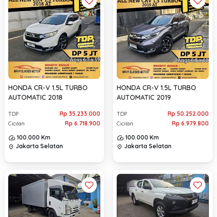
HONDA CR-V 1.5L TURBO
HONDA CR-V 1.5L TURBO
AUTOMATIC 2019
AUTOMATIC 2018
Rp 50.252.000
Rp 35.233.000
TDP
TDP
Rp 6.979.800
Rp 6.718.900
Cicilan
Cicilan
100.000 Km
100.000 Km
Jakarta Selatan
Jakarta Selatan
location_on
location_on