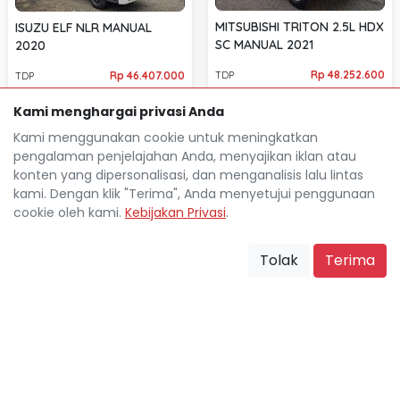
MITSUBISHI TRITON 2.5L HDX
ISUZU ELF NLR MANUAL
SC MANUAL 2021
2020
Rp 48.252.600
Rp 46.407.000
TDP
TDP
Rp 6.670.600
Rp 6.382.200
Cicilan
Cicilan
Kami menghargai privasi Anda
50.000 Km
80.000 Km
Jakarta Selatan
Jakarta Selatan
Kami menggunakan cookie untuk meningkatkan
location_on
location_on
pengalaman penjelajahan Anda, menyajikan iklan atau
konten yang dipersonalisasi, dan menganalisis lalu lintas
kami. Dengan klik "Terima", Anda menyetujui penggunaan
cookie oleh kami.
Kebijakan Privasi
.
Tolak
Terima
Mocil.id by DSF dikembangkan sebagai sarana untuk
membantu anda yang selama ini kesulitan dalam
mencari mobil bekas secara kredit.
Blog
Tentang Mocil
Daftar Mitra Mocil