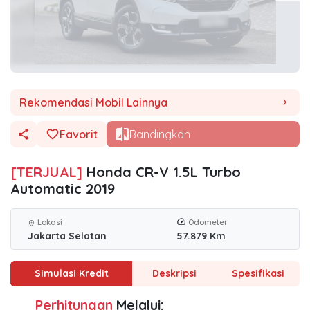
Rekomendasi Mobil Lainnya
chevron_right
Favorit
Bandingkan
[TERJUAL]
Honda CR-V 1.5L Turbo
Automatic 2019
Lokasi
Odometer
location_on
Jakarta Selatan
57.879 Km
Simulasi Kredit
Deskripsi
Spesifikasi
Perhitungan
Melalui: