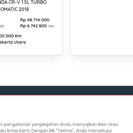
DA CR-V 1.5L TURBO
OMATIC 2018
Rp 48.714.000
lan
Rp 6.742.800
/bln
00.000 Km
karta Utara
Tentang Mocil
itra Mocil
Syarat dan Ketentuan
 pengalaman penjelajahan Anda, menyajikan iklan atau
Hak Cipta
alu lintas kami. Dengan klik "Terima", Anda menyetujui