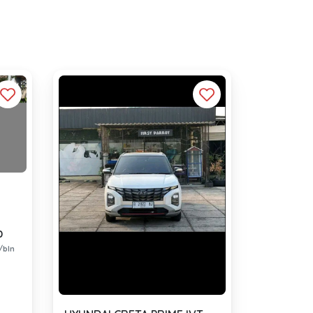
0
/bln