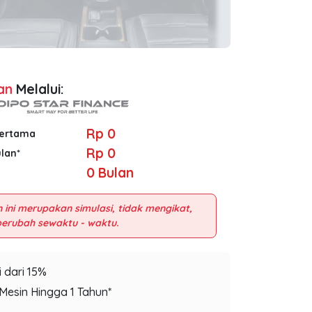
an
Melalui:
Rp 0
Pertama
Rp 0
ulan*
0
Bulan
 ini merupakan simulasi, tidak mengikat,
 dari 15%
Mesin Hingga 1 Tahun*