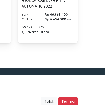
HYUNDAI CRETA PRIME IVT
AUTOMATIC 2022
TDP
Rp 46.868.400
Cicilan
Rp 6.454.300
/bln
37.000 Km
Jakarta Utara
location_on
Sosial Media
Tolak
Terima