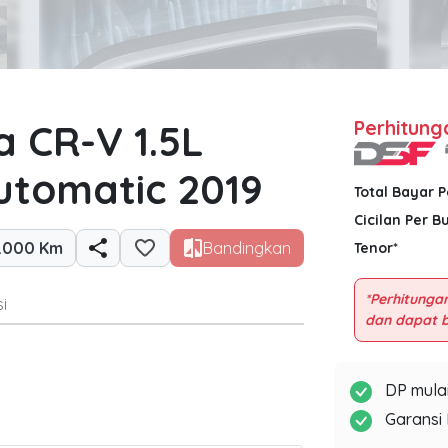
 CR-V 1.5L
Perhitung
utomatic 2019
Total Bayar 
Cicilan Per B
.000 Km
Bandingkan
Tenor*
*Perhitungan
i
DP mulai
Garansi 