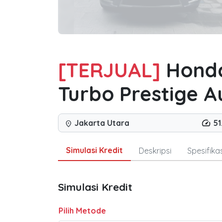
[TERJUAL]
Honda
Turbo Prestige A
Jakarta Utara
51
location_on
Simulasi Kredit
Deskripsi
Spesifikas
Simulasi Kredit
Pilih Metode