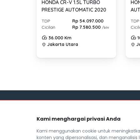
HONDA CR-V 1.5L TURBO
HON
PRESTIGE AUTOMATIC 2020
AUT
TDP
Rp 54.097.000
TDP
Cicilan
Rp 7.580.500
Cici
/bln
36.000 Km
1
Jakarta Utara
Ja
location_on
location_on
Link
Kami menghargai privasi Anda
Blog
Mocil.id by DSF dikembangkan sebagai
Daftar M
sarana untuk membantu anda yang
Kami menggunakan cookie untuk meningkatkan
selama ini kesulitan dalam mencari
FAQ
konten yang dipersonalisasi, dan menganalisis l