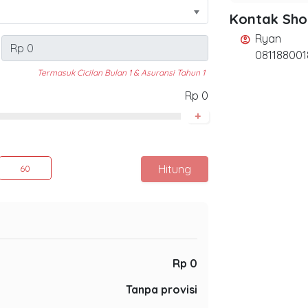
Kontak Sh
Ryan
account_circle
081188001
Termasuk Cicilan Bulan 1 & Asuransi Tahun 1
Rp 0
+
Hitung
60
Rp 0
Tanpa provisi