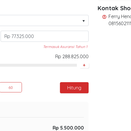
Kontak Sh
Ferry Hen
account_circle
081560211
Termasuk Asuransi Tahun 1
Rp 288.825.000
+
Hitung
60
Rp 5.500.000