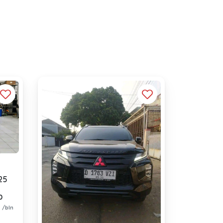
25
0
0
/bln