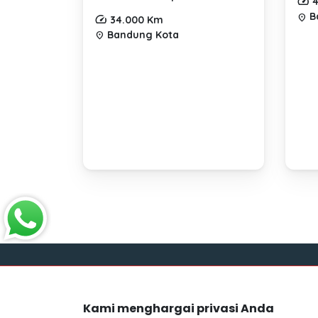
4
B
location_on
34.000 Km
Bandung Kota
location_on
Link
Kami menghargai privasi Anda
Blog
Mocil.id by DSF dikembangkan sebagai