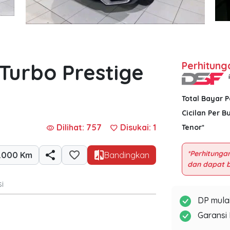
Turbo Prestige
Perhitung
Total Bayar 
Cicilan Per B
Dilihat: 757
Disukai:
1
Tenor*
visibility
favorite
*Perhitungan
1.000 Km
Bandingkan
i
DP mulai
Garansi 