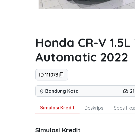
Honda CR-V 1.5L 
Automatic 2022
ID 111073
Bandung Kota
2
location_on
Simulasi Kredit
Deskripsi
Spesifikas
Simulasi Kredit