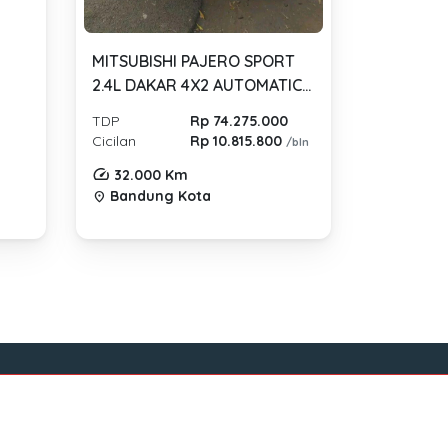
MITSUBISHI PAJERO SPORT
2.4L DAKAR 4X2 AUTOMATIC
2022
TDP
Rp 74.275.000
Cicilan
Rp 10.815.800
/bln
32.000 Km
Bandung Kota
location_on
Sosial Media