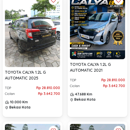
TOYOTA CALYA 1.2L G
AUTOMATIC 2021
TOYOTA CALYA 1.2L G
AUTOMATIC 2025
Rp 28.810.000
TDP
Rp 3.642.700
Cicilan
Rp 28.810.000
TDP
Rp 3.642.700
Cicilan
47.688 Km
Bekasi Kota
location_on
10.000 Km
Bekasi Kota
location_on