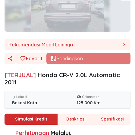
Rekomendasi Mobil Lainnya
chevron_right
Favorit
Bandingkan
[TERJUAL]
Honda CR-V 2.0L Automatic
2011
Lokasi
Odometer
location_on
Bekasi Kota
125.000 Km
Simulasi Kredit
Deskripsi
Spesifikasi
Perhitungan
Melalui: