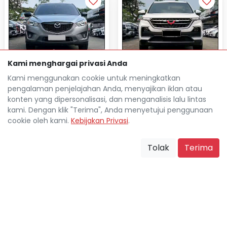
MAZDA CX-5 2.5L GT
WULING ALMAZ 1.5L SMART
Kami menghargai privasi Anda
AUTOMATIC 2013
ENJOY AUTOMATIC 2021
Kami menggunakan cookie untuk meningkatkan
pengalaman penjelajahan Anda, menyajikan iklan atau
Rp 27.960.800
TDP
Rp 26.725.600
TDP
konten yang dipersonalisasi, dan menganalisis lalu lintas
Rp 3.771.500
Cicilan
Rp 3.315.900
Cicilan
kami. Dengan klik "Terima", Anda menyetujui penggunaan
127.000 Km
51.000 Km
cookie oleh kami.
Kebijakan Privasi
.
Bekasi Kota
location_on
Bekasi Kota
location_on
Tolak
Terima