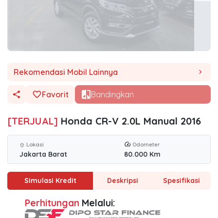
Rekomendasi Mobil Lainnya
chevron_right
Favorit
Bandingkan
[TERJUAL]
Honda CR-V 2.0L Manual 2016
Lokasi
Odometer
location_on
Jakarta Barat
80.000 Km
Simulasi Kredit
Deskripsi
Spesifikasi
Perhitungan
Melalui: