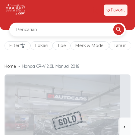
Favorit
favorite
Filter
Lokasi
Tipe
Merk & Model
Tahun
Home
Honda CR-V 2.0L Manual 2016
chevron_right