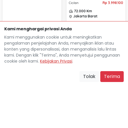
Rp 3.998.100
Cicilan
72.000 Km
Jakarta Barat
location_on
Kami menghargai privasi Anda
Kami menggunakan cookie untuk meningkatkan
pengalaman penjelajahan Anda, menyajikan iklan atau
konten yang dipersonalisasi, dan menganalisis lalu lintas
kami. Dengan klik "Terima", Anda menyetujui penggunaan
cookie oleh kami.
Kebijakan Privasi
.
TOYOTA RUSH 1.5L TRD
Tolak
Terima
AUTOMATIC 2015
Rp 27.111.600
TDP
Rp 3.426.800
Cicilan
160.000 Km
Jakarta Barat
location_on