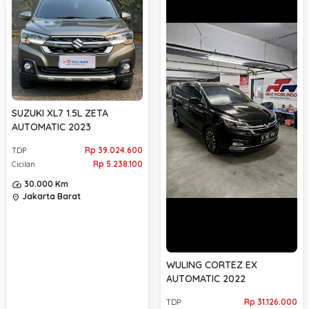
SUZUKI XL7 1.5L ZETA
AUTOMATIC 2023
Rp 39.024.600
TDP
Rp 5.238.100
Cicilan
30.000 Km
Jakarta Barat
location_on
WULING CORTEZ EX
AUTOMATIC 2022
Rp 31.126.000
TDP