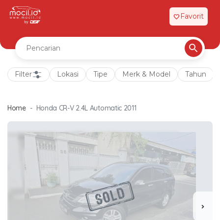
Favorit
favorite
Filter
Lokasi
Tipe
Merk & Model
Tahun
Home
Honda CR-V 2.4L Automatic 2011
chevron_right