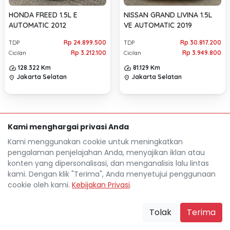
HONDA FREED 1.5L E
NISSAN GRAND LIVINA 1.5L
AUTOMATIC 2012
VE AUTOMATIC 2019
Rp 24.899.500
Rp 30.817.200
TDP
TDP
Rp 3.212.100
Rp 3.949.800
Cicilan
Cicilan
128.322 Km
81.129 Km
Jakarta Selatan
Jakarta Selatan
location_on
location_on
Kami menghargai privasi Anda
Kami menggunakan cookie untuk meningkatkan
pengalaman penjelajahan Anda, menyajikan iklan atau
konten yang dipersonalisasi, dan menganalisis lalu lintas
kami. Dengan klik "Terima", Anda menyetujui penggunaan
cookie oleh kami.
Kebijakan Privasi
.
Mocil.id by DSF dikembangkan sebagai sarana untuk
membantu anda yang selama ini kesulitan dalam
Tolak
Terima
mencari mobil bekas secara kredit.
Blog
Tentang Mocil
Daftar Mitra Mocil