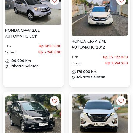
HONDA CR-V 2.0L
AUTOMATIC 2011
HONDA CR-V 2.4L
Rp 18.197.000
TDP
AUTOMATIC 2012
Rp 3.240.000
Cicilan
Rp 25.722.000
TDP
100.000 Km
Rp 3.394.200
Cicilan
Jakarta Selatan
location_on
178.000 Km
Jakarta Selatan
location_on