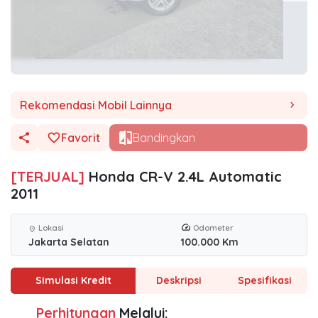
Rekomendasi Mobil Lainnya
chevron_right
Favorit
Bandingkan
[TERJUAL]
Honda CR-V 2.4L Automatic
2011
Lokasi
Odometer
location_on
Jakarta Selatan
100.000 Km
Simulasi Kredit
Deskripsi
Spesifikasi
Perhitungan
Melalui: