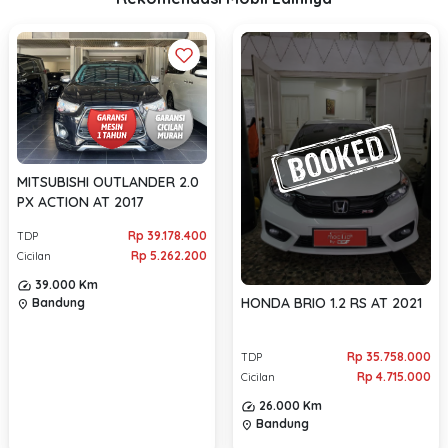
MITSUBISHI OUTLANDER 2.0
PX ACTION AT 2017
Rp 39.178.400
TDP
Rp 5.262.200
Cicilan
39.000 Km
HONDA BRIO 1.2 RS AT 2021
Bandung
location_on
Rp 35.758.000
TDP
Rp 4.715.000
Cicilan
26.000 Km
Bandung
location_on