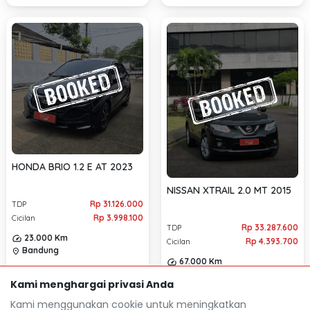
HONDA BRIO 1.2 E AT 2023
NISSAN XTRAIL 2.0 MT 2015
Rp 31.126.000
TDP
Rp 3.998.100
Cicilan
Rp 33.287.600
TDP
23.000 Km
Rp 4.393.700
Cicilan
Bandung
location_on
67.000 Km
Bandung
location_on
Kami menghargai privasi Anda
Kami menggunakan cookie untuk meningkatkan