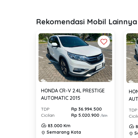
Rekomendasi Mobil Lainnya
HONDA CR-V 2.4L PRESTIGE
HON
AUTOMATIC 2015
AUT
TDP
Rp 36.994.500
TDP
Cicilan
Rp 5.020.900
/bln
Cici
83.000 Km
8
Semarang Kota
location_on
S
location_on