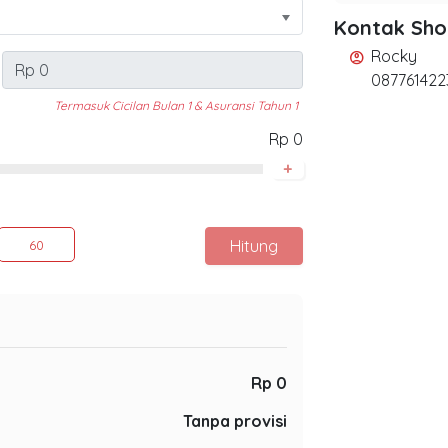
Kontak Sh
Rocky
account_circle
087761422
Termasuk Cicilan Bulan 1 & Asuransi Tahun 1
Rp 0
+
Hitung
60
Rp 0
Tanpa provisi