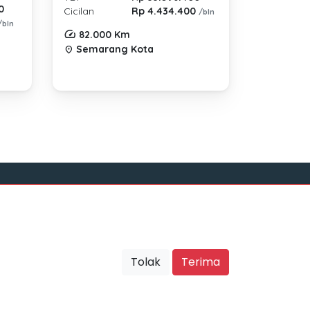
0
Cicilan
Rp 4.434.400
/bln
/bln
82.000 Km
Semarang Kota
location_on
Sosial Media
Tolak
Terima