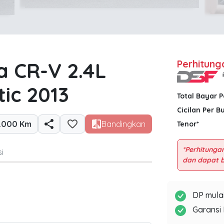
 CR-V 2.4L
Perhitung
ic 2013
Total Bayar 
Cicilan Per B
.000 Km
Bandingkan
Tenor*
*Perhitungan
i
DP mulai
Garansi 