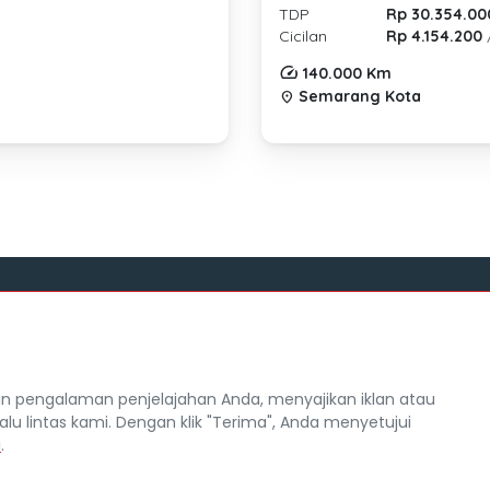
TDP
Rp 30.354.00
Cicilan
Rp 4.154.200
140.000 Km
Semarang Kota
location_on
Tentang Mocil
itra Mocil
Syarat dan Ketentuan
 pengalaman penjelajahan Anda, menyajikan iklan atau
Hak Cipta
alu lintas kami. Dengan klik "Terima", Anda menyetujui
n Privasi
Karir
i
.
Copyright Mocil.id 2026. All Rights Reserved.