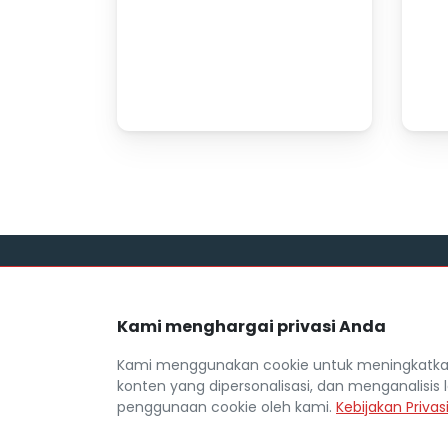
Link
Kami menghargai privasi Anda
Blog
Mocil.id by DSF dikembangkan sebagai
Daftar M
sarana untuk membantu anda yang
Kami menggunakan cookie untuk meningkatkan
selama ini kesulitan dalam mencari
FAQ
konten yang dipersonalisasi, dan menganalisis l
mobil bekas secara kredit.
Kebijaka
penggunaan cookie oleh kami.
Kebijakan Privas