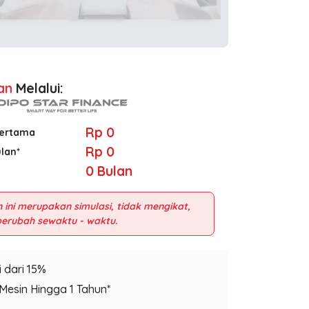
an
Melalui:
Rp 0
Pertama
Rp 0
ulan*
0
Bulan
 ini merupakan simulasi, tidak mengikat,
 dari 15%
Mesin Hingga 1 Tahun*