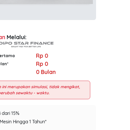
an
Melalui:
Rp 0
Pertama
Rp 0
ulan*
0
Bulan
 ini merupakan simulasi, tidak mengikat,
 dari 15%
Mesin Hingga 1 Tahun*