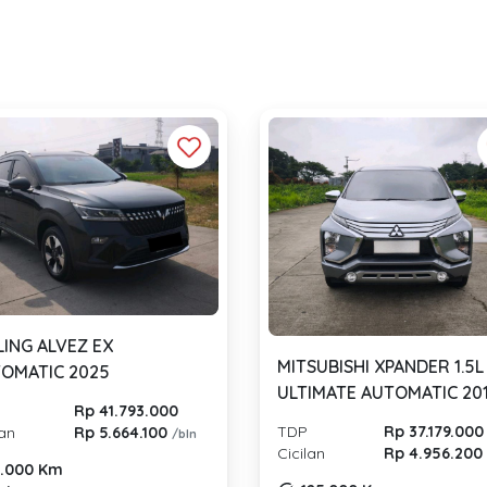
ING ALVEZ EX
MITSUBISHI XPANDER 1.5L
OMATIC 2025
ULTIMATE AUTOMATIC 20
Rp 41.793.000
TDP
Rp 37.179.000
lan
Rp 5.664.100
/bln
Cicilan
Rp 4.956.20
.000 Km