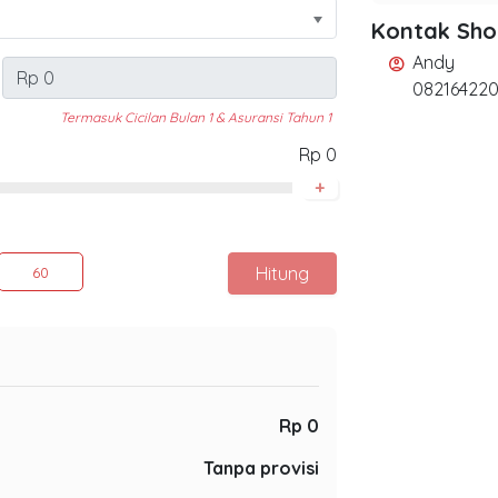
Kontak Sh
Andy
account_circle
08216422
Termasuk Cicilan Bulan 1 & Asuransi Tahun 1
Rp 0
+
Hitung
60
Rp 0
Tanpa provisi