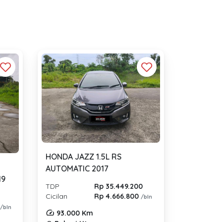
HONDA JAZZ 1.5L RS
AUTOMATIC 2017
19
TDP
Rp 35.449.200
Cicilan
Rp 4.666.800
/bln
0
/bln
93.000 Km