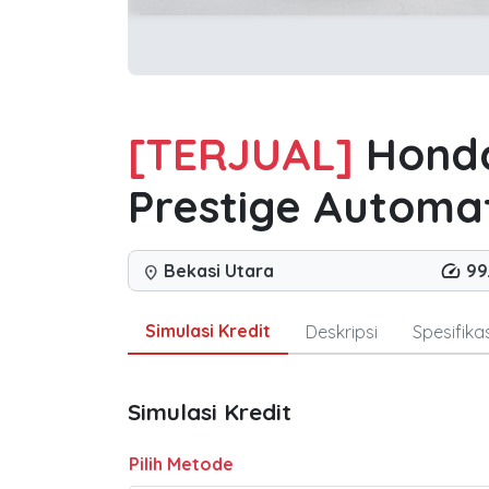
[TERJUAL]
Honda
Prestige Automat
Bekasi Utara
99
location_on
Simulasi Kredit
Deskripsi
Spesifikas
Simulasi Kredit
Pilih Metode