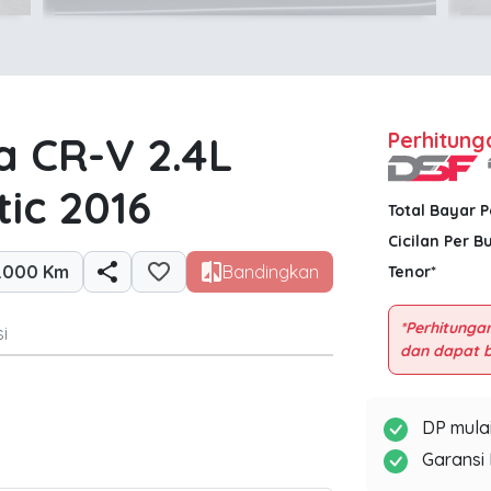
 CR-V 2.4L
Perhitung
ic 2016
Total Bayar 
Cicilan Per B
.000 Km
Bandingkan
Tenor*
*Perhitungan
i
DP mulai
Garansi 