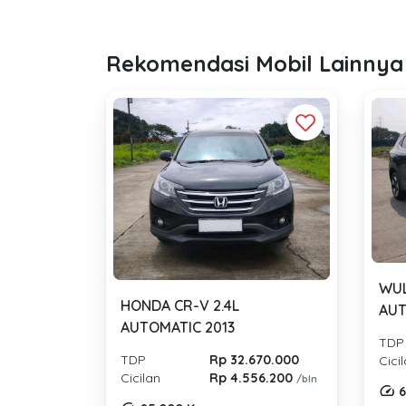
Rekomendasi Mobil Lainnya
WUL
HONDA CR-V 2.4L
AUT
AUTOMATIC 2013
TDP
TDP
Rp 32.670.000
Cici
Cicilan
Rp 4.556.200
/bln
6