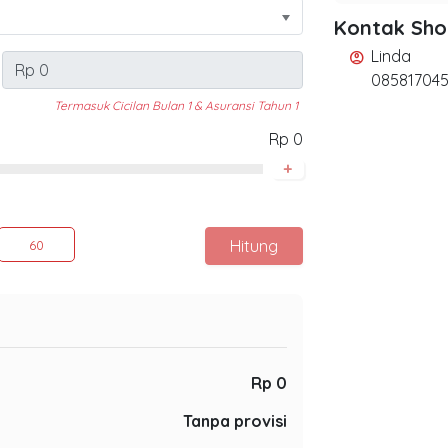
Kontak Sh
Linda
account_circle
08581704
Termasuk Cicilan Bulan 1 & Asuransi Tahun 1
Rp 0
+
Hitung
60
Rp 0
Tanpa provisi