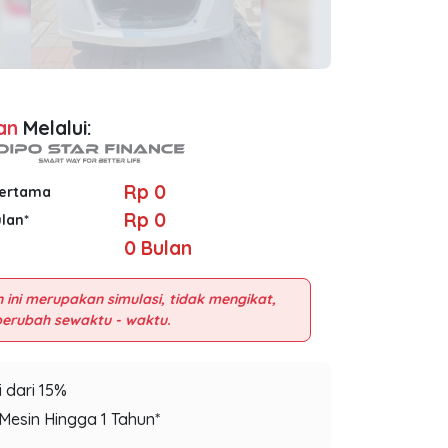
an
Melalui:
Rp 0
Pertama
Rp 0
ulan*
0
Bulan
 ini merupakan simulasi, tidak mengikat,
 dari 15%
Mesin Hingga 1 Tahun*