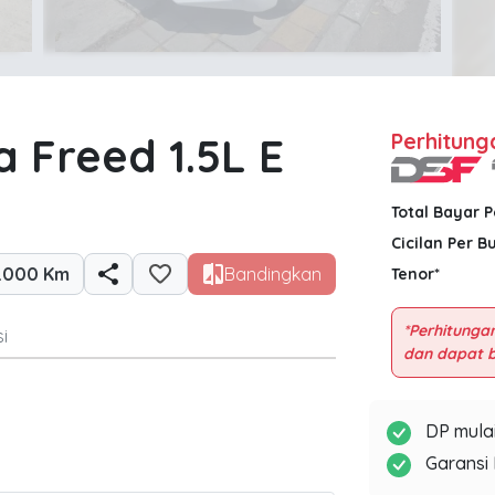
 Freed 1.5L E
Perhitung
Total Bayar 
Cicilan Per B
.000 Km
Bandingkan
Tenor*
*Perhitungan
i
DP mulai
Garansi 