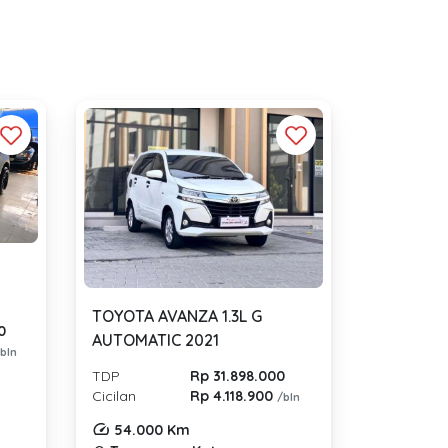
TOYOTA AVANZA 1.3L G
0
AUTOMATIC 2021
/bln
TDP
Rp 31.898.000
Cicilan
Rp 4.118.900
/bln
54.000 Km