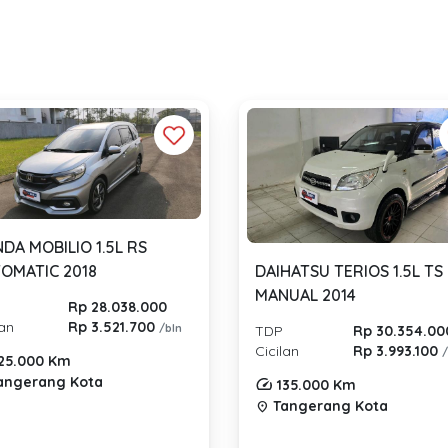
DA MOBILIO 1.5L RS
OMATIC 2018
DAIHATSU TERIOS 1.5L TS
MANUAL 2014
Rp 28.038.000
lan
Rp 3.521.700
/bln
TDP
Rp 30.354.00
Cicilan
Rp 3.993.100
25.000 Km
angerang Kota
135.000 Km
Tangerang Kota
location_on