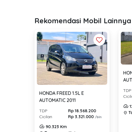
Rekomendasi Mobil Lainnya
HON
AUT
TDP
HONDA FREED 1.5L E
Cici
AUTOMATIC 2011
1
TDP
Rp 18.568.200
T
location_on
Cicilan
Rp 3.321.000
/bln
90.323 Km