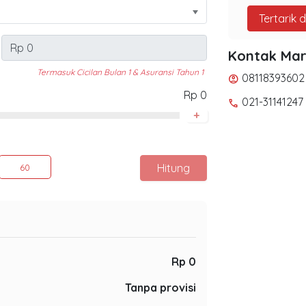
Tertarik 
Kontak Mar
Termasuk Cicilan Bulan 1 & Asuransi Tahun 1
08118393602
account_circle
Rp 0
021-31141247
phone
+
Hitung
60
Rp 0
Tanpa provisi