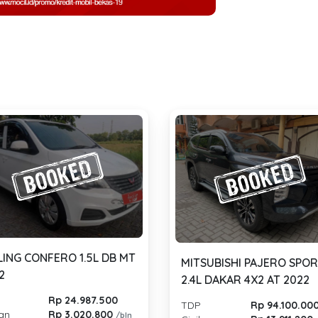
ING CONFERO 1.5L DB MT
MITSUBISHI PAJERO SPO
2
2.4L DAKAR 4X2 AT 2022
Rp 24.987.500
TDP
Rp 94.100.00
lan
Rp 3.020.800
/bln