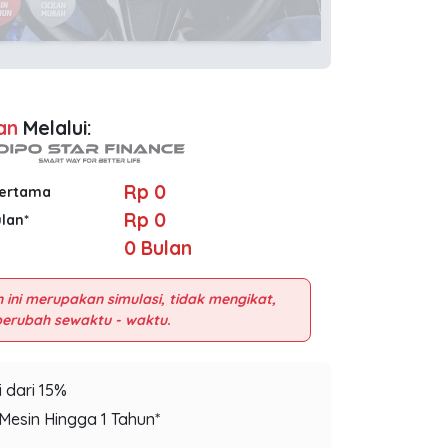
an
Melalui:
Rp 0
Pertama
Rp 0
ulan*
0
Bulan
 ini merupakan simulasi, tidak mengikat,
 dari 15%
Mesin Hingga 1 Tahun*