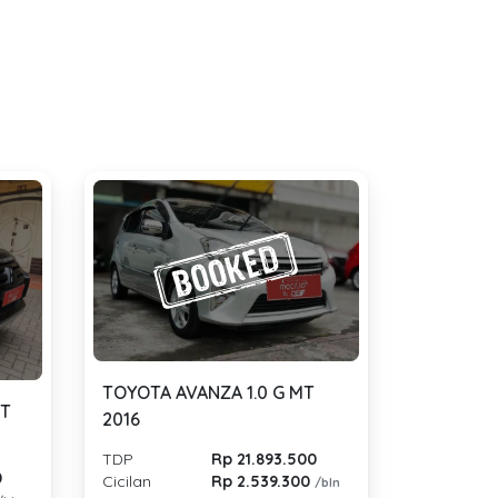
TOYOTA AVANZA 1.0 G MT
RT
2016
TDP
Rp 21.893.500
0
Cicilan
Rp 2.539.300
/bln