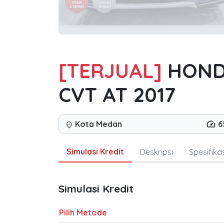
[TERJUAL]
HONDA
CVT AT 2017
Kota Medan
6
location_on
Simulasi Kredit
Deskripsi
Spesifikas
Simulasi Kredit
Pilih Metode