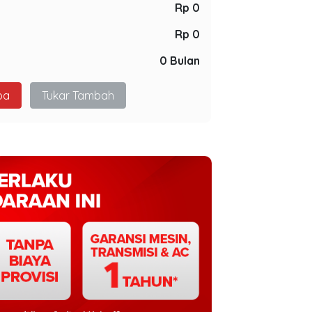
Rp 0
Rp 0
0 Bulan
pa
Tukar Tambah