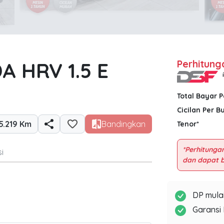
 HRV 1.5 E
Perhitung
Total Bayar 
Cicilan Per B
5.219 Km
Bandingkan
Tenor*
*Perhitungan
i
DP mulai
Garansi 