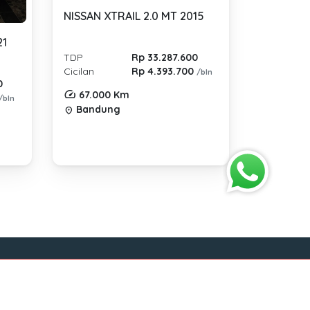
NISSAN XTRAIL 2.0 MT 2015
21
TDP
Rp 33.287.600
Cicilan
Rp 4.393.700
/bln
0
67.000 Km
/bln
Bandung
location_on
Sosial Media