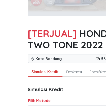
[TERJUAL]
HONDA
TWO TONE 2022
Kota Bandung
56
location_on
Simulasi Kredit
Deskripsi
Spesifikas
Simulasi Kredit
Pilih Metode