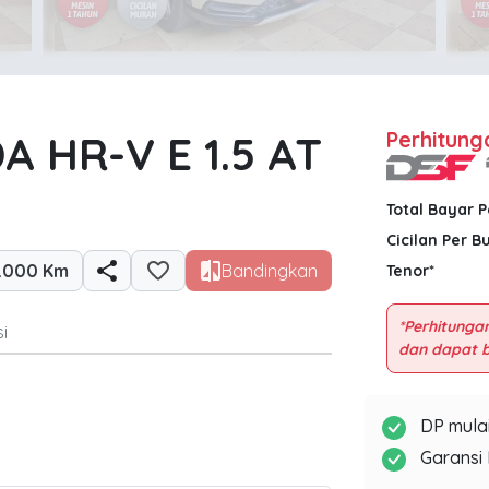
 HR-V E 1.5 AT
Perhitung
Total Bayar 
Cicilan Per B
.000 Km
Bandingkan
Tenor*
*Perhitungan
i
DP mulai
Garansi 