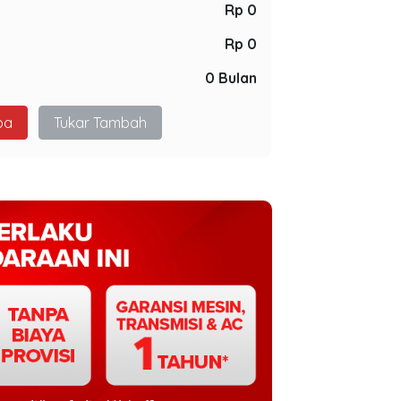
Rp 0
Rp 0
0 Bulan
pa
Tukar Tambah