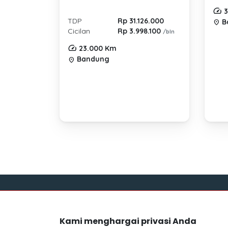
3
TDP
Rp 31.126.000
B
location_on
Cicilan
Rp 3.998.100
/bln
23.000 Km
Bandung
location_on
Link
Kami menghargai privasi Anda
Blog
Mocil.id by DSF dikembangkan sebagai