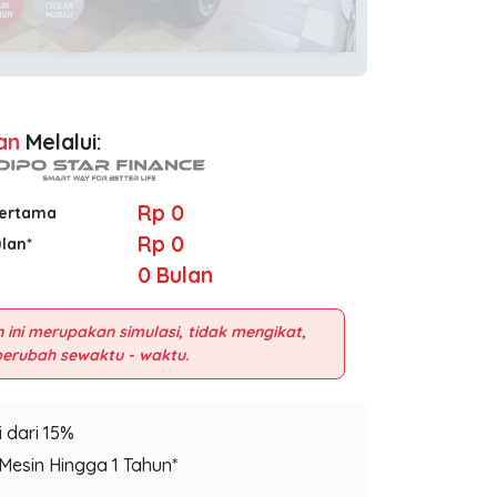
an
Melalui:
Rp 0
Pertama
Rp 0
ulan*
0
Bulan
 ini merupakan simulasi, tidak mengikat,
 dari 15%
Mesin Hingga 1 Tahun*