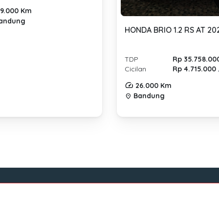
9.000 Km
andung
HONDA BRIO 1.2 RS AT 20
TDP
Rp 35.758.00
Cicilan
Rp 4.715.000
26.000 Km
Bandung
location_on
Tentang Mocil