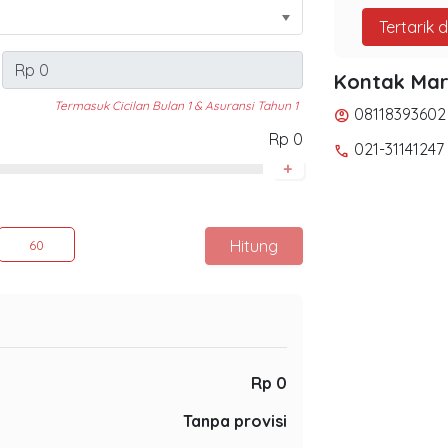
Tertarik 
Kontak Mar
Termasuk Cicilan Bulan 1 & Asuransi Tahun 1
08118393602
account_circle
Rp 0
021-31141247
phone
+
Hitung
60
Rp 0
Tanpa provisi