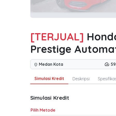
[TERJUAL]
Honda
Prestige Automat
Medan Kota
59
location_on
Simulasi Kredit
Deskripsi
Spesifikas
Simulasi Kredit
Pilih Metode