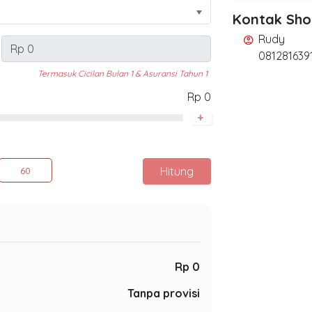
Kontak Sh
Rudy
account_circle
081281639
Termasuk Cicilan Bulan 1 & Asuransi Tahun 1
Rp 0
+
Hitung
60
Rp 0
Tanpa provisi