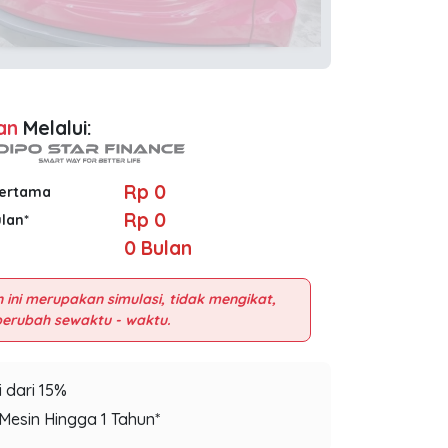
an
Melalui:
Rp 0
Pertama
Rp 0
ulan*
0
Bulan
 ini merupakan simulasi, tidak mengikat,
 dari 15%
Mesin Hingga 1 Tahun*