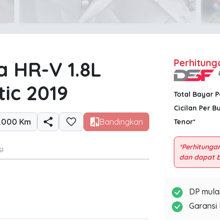
 HR-V 1.8L
Perhitung
ic 2019
Total Bayar 
Cicilan Per B
.000 Km
Bandingkan
Tenor*
*Perhitungan
i
DP mulai
Garansi 