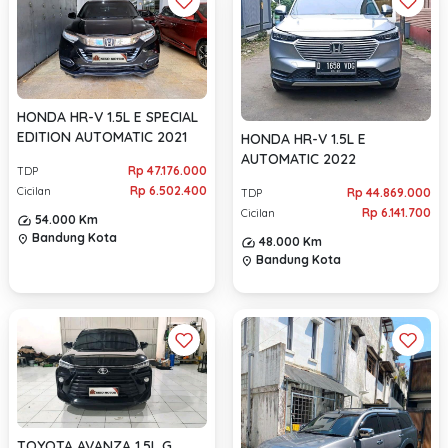
HONDA HR-V 1.5L E SPECIAL
EDITION AUTOMATIC 2021
HONDA HR-V 1.5L E
AUTOMATIC 2022
Rp 47.176.000
TDP
Rp 6.502.400
Cicilan
Rp 44.869.000
TDP
Rp 6.141.700
Cicilan
54.000 Km
Bandung Kota
location_on
48.000 Km
Bandung Kota
location_on
TOYOTA AVANZA 1.5L G