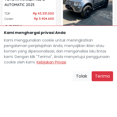
AUTOMATIC 2025
Rp 43.331.000
TDP
Rp 5.904.600
Cicilan
21.000 Km
Bandung Kota
location_on
Kami menghargai privasi Anda
MITSUBISHI PAJERO SPORT
Kami menggunakan cookie untuk meningkatkan
2.4L DAKAR 4X2 AUTOMATIC
pengalaman penjelajahan Anda, menyajikan iklan atau
2015
konten yang dipersonalisasi, dan menganalisis lalu lintas
Rp 48.714.000
TDP
Rp 6.843.400
kami. Dengan klik "Terima", Anda menyetujui penggunaan
Cicilan
cookie oleh kami.
Kebijakan Privasi
.
108.000 Km
Bandung Kota
location_on
Tolak
Terima