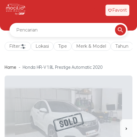
Favorit
favorite
Filter
Lokasi
Tipe
Merk & Model
Tahun
Home
Honda HR-V 1.8L Prestige Automatic 2020
chevron_right