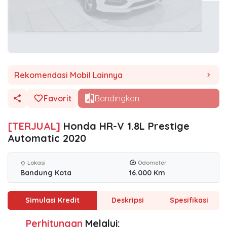
Rekomendasi Mobil Lainnya
chevron_right
Favorit
Bandingkan
[TERJUAL]
Honda HR-V 1.8L Prestige
Automatic 2020
Lokasi
Odometer
location_on
Bandung Kota
16.000 Km
Simulasi Kredit
Deskripsi
Spesifikasi
Perhitungan
Melalui: