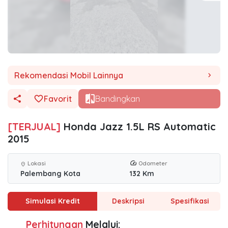
Rekomendasi Mobil Lainnya
chevron_right
Favorit
Bandingkan
[TERJUAL]
Honda Jazz 1.5L RS Automatic
2015
Lokasi
Odometer
location_on
Palembang Kota
132 Km
Simulasi Kredit
Deskripsi
Spesifikasi
Perhitungan
Melalui: