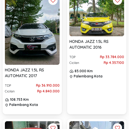
HONDA JAZZ 1.5L RS
AUTOMATIC 2016
Rp 33.784.000
TDP
Rp 4.357.100
Cicilan
HONDA JAZZ 1.5L RS
83.000 Km
AUTOMATIC 2017
Palembang Kota
location_on
Rp 36.910.000
TDP
Rp 4.840.000
Cicilan
108.753 Km
Palembang Kota
location_on