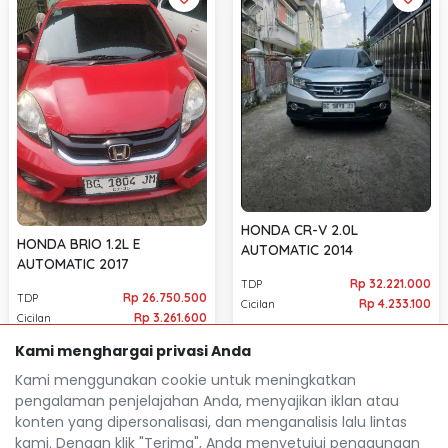
HONDA CR-V 2.0L
HONDA BRIO 1.2L E
AUTOMATIC 2014
AUTOMATIC 2017
Rp 32.221.000
TDP
Rp 26.750.500
TDP
Rp 4.233.100
Cicilan
Rp 3.261.600
Cicilan
155.000 Km
78.095 Km
Kami menghargai privasi Anda
Palembang Kota
location_on
Palembang Kota
location_on
Kami menggunakan cookie untuk meningkatkan
pengalaman penjelajahan Anda, menyajikan iklan atau
konten yang dipersonalisasi, dan menganalisis lalu lintas
kami. Dengan klik "Terima", Anda menyetujui penggunaan