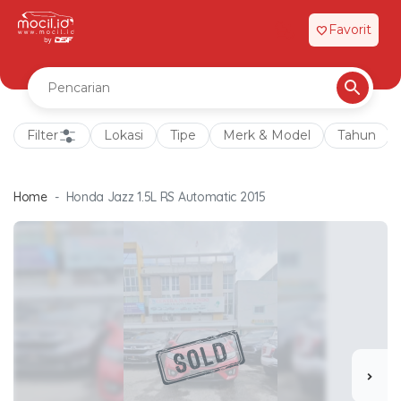
Favorit
favorite
Filter
Lokasi
Tipe
Merk & Model
Tahun
Home
Honda Jazz 1.5L RS Automatic 2015
chevron_right