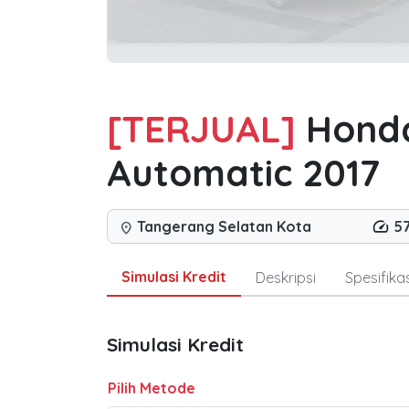
[TERJUAL]
Honda
Automatic 2017
Tangerang Selatan Kota
5
location_on
Simulasi Kredit
Deskripsi
Spesifikas
Simulasi Kredit
Pilih Metode