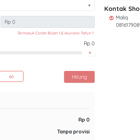
Kontak Sh
Maliq
account_circle
081617908
Termasuk Cicilan Bulan 1 & Asuransi Tahun 1
Rp 0
+
Hitung
60
Rp 0
Tanpa provisi