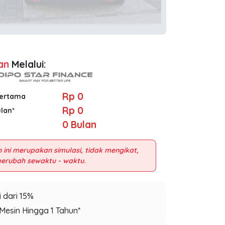
an
Melalui:
Rp 0
Pertama
Rp 0
ulan*
0
Bulan
 ini merupakan simulasi, tidak mengikat,
 dari 15%
Mesin Hingga 1 Tahun*