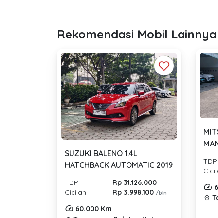
Rekomendasi Mobil Lainnya
MIT
MAN
SUZUKI BALENO 1.4L
TDP
HATCHBACK AUTOMATIC 2019
Cici
TDP
Rp 31.126.000
6
Cicilan
Rp 3.998.100
/bln
T
location_on
60.000 Km