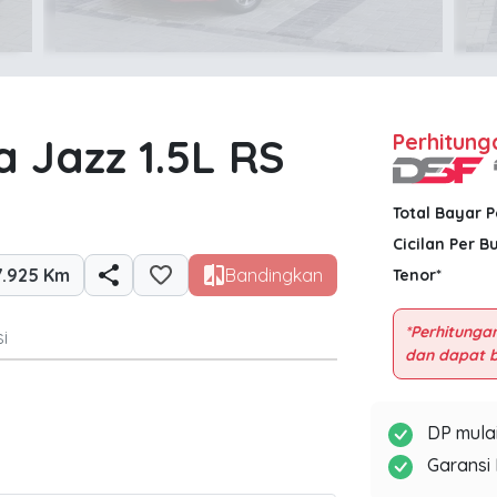
 Jazz 1.5L RS
Perhitung
Total Bayar 
Cicilan Per B
7.925 Km
Bandingkan
Tenor*
*Perhitungan
i
DP mulai
Garansi 