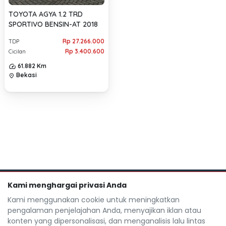
TOYOTA AGYA 1.2 TRD
SPORTIVO BENSIN-AT 2018
Rp 27.266.000
TDP
Rp 3.400.600
Cicilan
61.882 Km
Bekasi
location_on
Kami menghargai privasi Anda
Kami menggunakan cookie untuk meningkatkan
pengalaman penjelajahan Anda, menyajikan iklan atau
Mocil.id by DSF dikembangkan sebagai sarana untuk
konten yang dipersonalisasi, dan menganalisis lalu lintas
membantu anda yang selama ini kesulitan dalam