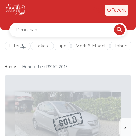
Favorit
favorite
Filter
Lokasi
Tipe
Merk & Model
Tahun
Home
Honda Jazz RS AT 2017
chevron_right