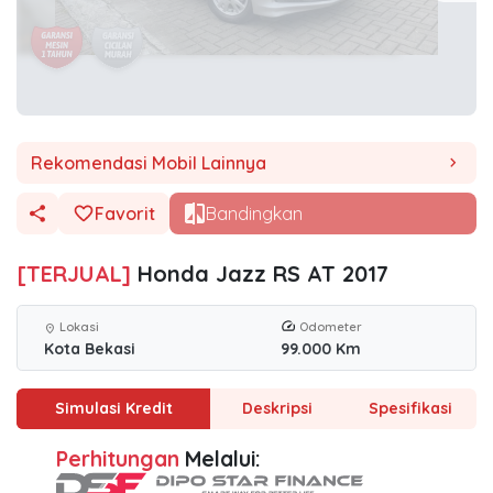
Rekomendasi Mobil Lainnya
chevron_right
Favorit
Bandingkan
[TERJUAL]
Honda Jazz RS AT 2017
Lokasi
Odometer
location_on
Kota Bekasi
99.000 Km
Simulasi Kredit
Deskripsi
Spesifikasi
Perhitungan
Melalui: