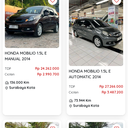
HONDA MOBILIO 1.5L E
MANUAL 2014
Rp 24.262.000
TDP
HONDA MOBILIO 1.5L E
Rp 2.990.700
Cicilan
AUTOMATIC 2014
136.000 Km
Rp 27.266.000
TDP
Surabaya Kota
location_on
Rp 3.487.200
Cicilan
73.944 Km
Surabaya Kota
location_on