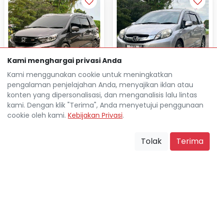
Kami menghargai privasi Anda
Kami menggunakan cookie untuk meningkatkan
pengalaman penjelajahan Anda, menyajikan iklan atau
HONDA MOBILIO 1.5L RS
HONDA MOBILIO 1.5L E
konten yang dipersonalisasi, dan menganalisis lalu lintas
AUTOMATIC 2019
PRESTIGE AUTOMATIC 2014
kami. Dengan klik "Terima", Anda menyetujui penggunaan
cookie oleh kami.
Kebijakan Privasi
.
Rp 31.434.800
Rp 25.413.200
TDP
TDP
Rp 4.046.500
Rp 3.189.300
Cicilan
Cicilan
Tolak
Terima
57.000 Km
124.000 Km
Surabaya Kota
Surabaya Kota
location_on
location_on