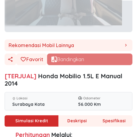
Rekomendasi Mobil Lainnya
chevron_right
Favorit
Bandingkan
[TERJUAL]
Honda Mobilio 1.5L E Manual
2014
Lokasi
Odometer
location_on
Surabaya Kota
56.000 Km
Simulasi Kredit
Deskripsi
Spesifikasi
Perhitungan
Melalui: