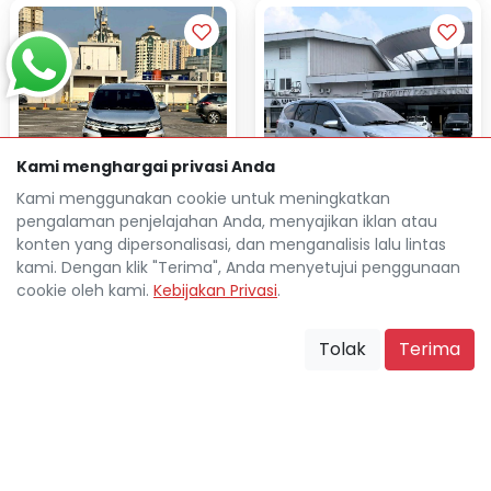
Kami menghargai privasi Anda
Kami menggunakan cookie untuk meningkatkan
TOYOTA CALYA 1.2L G
pengalaman penjelajahan Anda, menyajikan iklan atau
TOYOTA AVANZA 1.5L VELOZ
AUTOMATIC 2023
konten yang dipersonalisasi, dan menganalisis lalu lintas
AUTOMATIC 2021
kami. Dengan klik "Terima", Anda menyetujui penggunaan
Rp 26.030.800
TDP
cookie oleh kami.
Kebijakan Privasi
.
Rp 34.522.800
TDP
Rp 3.206.900
Cicilan
Rp 4.522.000
Cicilan
32.000 Km
Tolak
Terima
126.000 Km
Jakarta Pusat
location_on
Jakarta Pusat
location_on