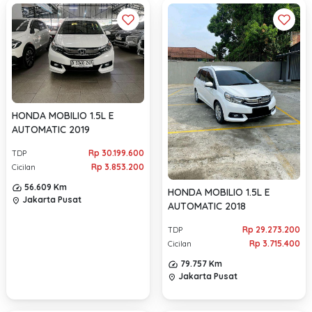
HONDA MOBILIO 1.5L E
AUTOMATIC 2019
Rp 30.199.600
TDP
Rp 3.853.200
Cicilan
56.609 Km
HONDA MOBILIO 1.5L E
Jakarta Pusat
location_on
AUTOMATIC 2018
Rp 29.273.200
TDP
Rp 3.715.400
Cicilan
79.757 Km
Jakarta Pusat
location_on