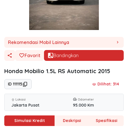
Rekomendasi Mobil Lainnya
chevron_right
Favorit
Bandingkan
Honda Mobilio 1.5L RS Automatic 2015
ID 111115
Dilihat: 314
visibility
Lokasi
Odometer
location_on
Jakarta Pusat
95.000 Km
Simulasi Kredit
Deskripsi
Spesifikasi