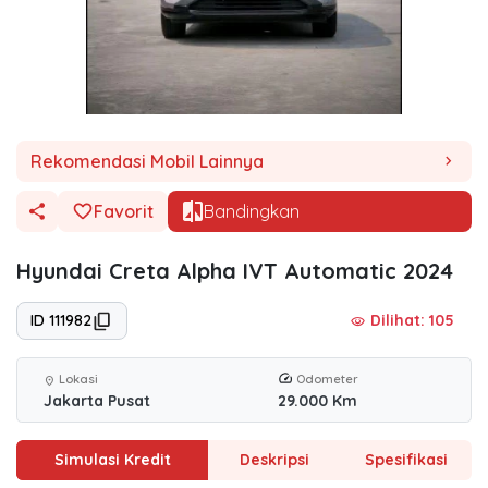
Rekomendasi Mobil Lainnya
chevron_right
Favorit
Bandingkan
Hyundai Creta Alpha IVT Automatic 2024
ID 111982
Dilihat: 105
visibility
Lokasi
Odometer
location_on
Jakarta Pusat
29.000 Km
Simulasi Kredit
Deskripsi
Spesifikasi