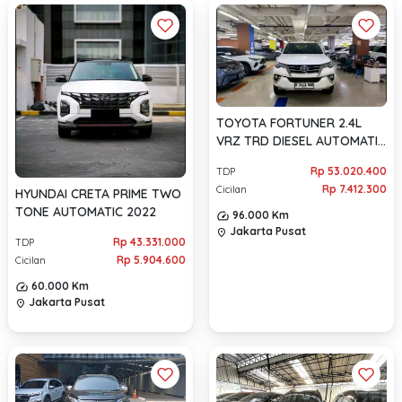
TOYOTA FORTUNER 2.4L
VRZ TRD DIESEL AUTOMATIC
2018
Rp 53.020.400
TDP
Rp 7.412.300
Cicilan
HYUNDAI CRETA PRIME TWO
TONE AUTOMATIC 2022
96.000 Km
Jakarta Pusat
location_on
Rp 43.331.000
TDP
Rp 5.904.600
Cicilan
60.000 Km
Jakarta Pusat
location_on