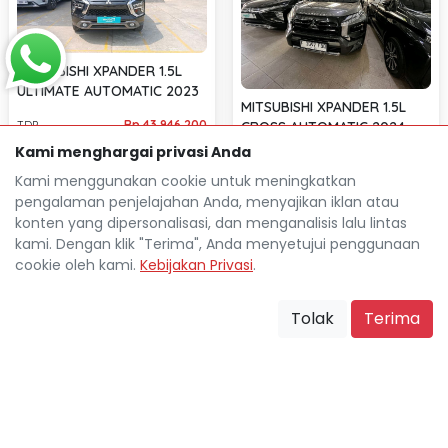
MITSUBISHI XPANDER 1.5L
ULTIMATE AUTOMATIC 2023
MITSUBISHI XPANDER 1.5L
Rp 43.946.200
CROSS AUTOMATIC 2024
TDP
Rp 6.000.800
Cicilan
Kami menghargai privasi Anda
Rp 49.636.800
TDP
66.691 Km
Kami menggunakan cookie untuk meningkatkan
Rp 6.883.700
Cicilan
Jakarta Pusat
location_on
pengalaman penjelajahan Anda, menyajikan iklan atau
25.878 Km
konten yang dipersonalisasi, dan menganalisis lalu lintas
Jakarta Pusat
location_on
kami. Dengan klik "Terima", Anda menyetujui penggunaan
cookie oleh kami.
Kebijakan Privasi
.
Tolak
Terima